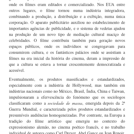
onde os filmes eram editados e comercializado. Nos EUA entre
outros lugares, o filme tornou numa indústria integradora,
combinando a produção, a distribuição e a exibição, numa única
corporação. O aparato publicitário auxiliou no estabelecimento de
importantes agências de publicidade, e o sistema de vedetas ajudou
na produção de um novo tipo de mediação cultural maciço de
celebridades. O filme contribuiu também para geração novos
espaços públicos, onde os indivíduos se congregavam para
consumirem cultura, e os fantásticos palácios onde se assistiam a
filmes na era inicial da história do cinema, deram a impressão de
que a cultura se estava a tornar crescentemente democratizada e
acessível.
Eventualmente, os produtos massificados e estandardizados,
especialmente com a indústria de Hollywood, mas também em
indústrias nacionais como no México, Brasil, Índia, China e Taiwan,
impulsionaram a efervescência do fenómeno que os sociólogos
classificaram como a
sociedade de massa
, emergida depois da 2ª
Guerra Mundial, e caracterizada pelos produtos estandardizados e
presumíveis audiências homogeneizadas. Por contraste, na Europa a
tradição do filme artístico que emergiu no contexto do
expressionismo alemão, no cinema poético francês, e no trabalho
individual de autores como Carl Dreyer, Abel Gance ou Jean Renoir,