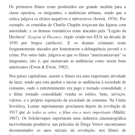
Os primeiros filmes eram produzidos em grande medida para a
classe operária, os imigrantes, e audiências urbanas, sendo que a
crítica julgava os efeitos negativos e subversivos (Jowett, 1976). Por
exemplo, as comédias de Charlie Chaplin troçavam das figuras com
autoridade, e os dramas românticos eram atacados pela “Legião da
Decência” (
Legion of Decency
, órgão criado nos EUA na década de
1930 por bispos católicos). E os dramas criminais eram
frequentemente atacados por fomentarem a delinquência juvenil e o
crime. Por outro lado, julgava-se que os filmes “americanizavam” os
imigrantes, isto é, que ensinavam as audiências como serem bons
americanos (Ewen & Ewen, 1982).
Nos países capitalistas, assistir a filmes era uma importante atividade
de lazer, sendo que esta ajudou a iniciar as audiências à sociedade de
consumo, onde o entretenimento era pago e tornado comodidade, e
o filme tornado comodidade vendia os estilos, bens, serviços,
valores, e o próprio espetáculo da sociedade de consumo. Na União
Soviética, Lenine supostamente proclamou depois da revolução de
1917 que
de todas as artes, o filme era a mais importante
(Mailer,
1967). Os bolcheviques suportaram uma indústria cinematográfica
incrivelmente produtiva: nas películas de Dziga Vertov encontramos
documentados os anos iniciais da revolução; nos filmes de