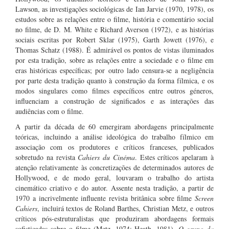
Lawson, as investigações sociológicas de Ian Jarvie (1970, 1978), os
estudos sobre as relações entre o filme, história e comentário social
no filme, de D. M. White e Richard Averson (1972), e as histórias
sociais escritas por Robert Sklar (1975), Garth Jowett (1976), e
Thomas Schatz (1988). É admirável os pontos de vistas iluminados
por esta tradição, sobre as relações entre a sociedade e o filme em
eras históricas específicas; por outro lado censura-se a negligência
por parte desta tradição quanto à construção da forma fílmica, e os
modos singulares como filmes específicos entre outros géneros,
influenciam a construção de significados e as interações das
audiências com o filme.
A partir da década de 60 emergiram abordagens principalmente
teóricas, incluindo a análise ideológica do trabalho fílmico em
associação com os produtores e críticos franceses, publicados
sobretudo na revista
Cahiers du Cinéma
. Estes críticos apelaram à
atenção relativamente às concretizações de determinados autores de
Hollywood, e de modo geral, louvaram o trabalho do artista
cinemático criativo e do autor. Assente nesta tradição, a partir de
1970 a incrivelmente influente revista britânica sobre filme
Screen
Cahiers
, incluirá textos de Roland Barthes, Christian Metz, e outros
críticos pós-estruturalistas que produziram abordagens formais
sofisticadas sobre o filme (Metz, 1974; Heath, 1981).
O grupo da