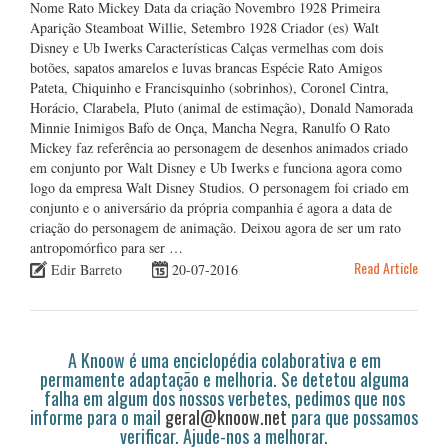
Nome Rato Mickey Data da criação Novembro 1928 Primeira
Aparição Steamboat Willie, Setembro 1928 Criador (es) Walt
Disney e Ub Iwerks Características Calças vermelhas com dois
botões, sapatos amarelos e luvas brancas Espécie Rato Amigos
Pateta, Chiquinho e Francisquinho (sobrinhos), Coronel Cintra,
Horácio, Clarabela, Pluto (animal de estimação), Donald Namorada
Minnie Inimigos Bafo de Onça, Mancha Negra, Ranulfo O Rato
Mickey faz referência ao personagem de desenhos animados criado
em conjunto por Walt Disney e Ub Iwerks e funciona agora como
logo da empresa Walt Disney Studios. O personagem foi criado em
conjunto e o aniversário da própria companhia é agora a data de
criação do personagem de animação. Deixou agora de ser um rato
antropomórfico para ser …
Read Article
Edir Barreto
20-07-2016
A Knoow é uma enciclopédia colaborativa e em
permamente adaptação e melhoria. Se detetou alguma
falha em algum dos nossos verbetes, pedimos que nos
informe para o mail
geral@knoow.net
para que possamos
verificar. Ajude-nos a melhorar.