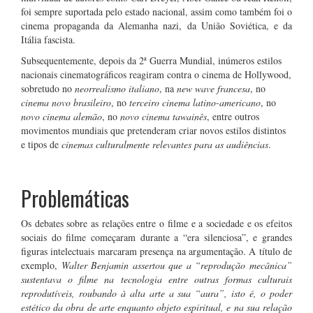
foi sempre suportada pelo estado nacional, assim como também foi o
cinema propaganda da Alemanha nazi, da União Soviética, e da
Itália fascista.
Subsequentemente, depois da 2ª Guerra Mundial, inúmeros estilos
nacionais cinematográficos reagiram contra o cinema de Hollywood,
sobretudo no
neorrealismo italiano
, na
new wave
francesa
, no
cinema novo
brasileiro
, no
terceiro cinema latino-americano
, no
novo cinema alemão
, no
novo cinema tawainês
, entre outros
movimentos mundiais que pretenderam criar novos estilos distintos
e tipos de
cinemas culturalmente relevantes para as audiências
.
Problemáticas
Os debates sobre as relações entre o filme e a sociedade e os efeitos
sociais do filme começaram durante a “era silenciosa”, e grandes
figuras intelectuais marcaram presença na argumentação. A título de
exemplo,
Walter Benjamin assertou que a “reprodução mecânica”
sustentava o filme na tecnologia entre outras formas culturais
reprodutíveis, roubando à alta arte a sua “aura”, isto é, o poder
estético da obra de arte enquanto objeto espiritual, e na sua relação