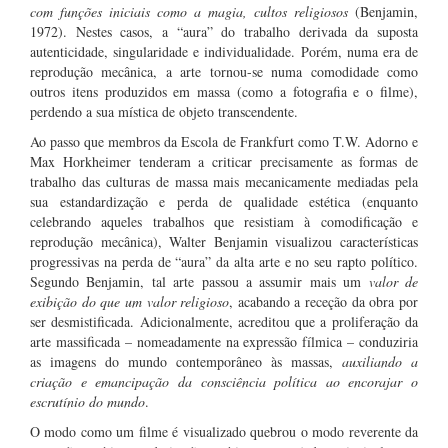
com funções iniciais como a magia, cultos religiosos
(Benjamin,
1972). Nestes casos, a “aura” do trabalho derivada da suposta
autenticidade, singularidade e individualidade. Porém, numa era de
reprodução mecânica, a arte tornou-se numa comodidade como
outros itens produzidos em massa (como a fotografia e o filme),
perdendo a sua mística de objeto transcendente.
Ao passo que membros da Escola de Frankfurt como T.W. Adorno e
Max Horkheimer tenderam a criticar precisamente as formas de
trabalho das culturas de massa mais mecanicamente mediadas pela
sua estandardização e perda de qualidade estética (enquanto
celebrando aqueles trabalhos que resistiam à comodificação e
reprodução mecânica), Walter Benjamin visualizou características
progressivas na perda de “aura” da alta arte e no seu rapto político.
Segundo Benjamin, tal arte passou a assumir mais um
valor de
exibição do que um valor religioso
, acabando a receção da obra por
ser desmistificada. Adicionalmente, acreditou que a proliferação da
arte massificada – nomeadamente na expressão fílmica – conduziria
as imagens do mundo contemporâneo às massas,
auxiliando a
criação e emancipação da consciência política ao encorajar o
escrutínio do mundo
.
O modo como um filme é visualizado quebrou o modo reverente da