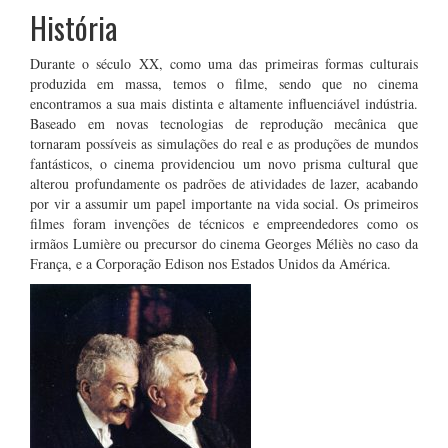
História
Durante o século XX, como uma das primeiras formas culturais
produzida em massa, temos o filme, sendo que no cinema
encontramos a sua mais distinta e altamente influenciável indústria.
Baseado em novas tecnologias de reprodução mecânica que
tornaram possíveis as simulações do real e as produções de mundos
fantásticos, o cinema providenciou um novo prisma cultural que
alterou profundamente os padrões de atividades de lazer, acabando
por vir a assumir um papel importante na vida social. Os primeiros
filmes foram invenções de técnicos e empreendedores como os
irmãos Lumière ou precursor do cinema Georges Méliès no caso da
França, e a Corporação Edison nos Estados Unidos da América.