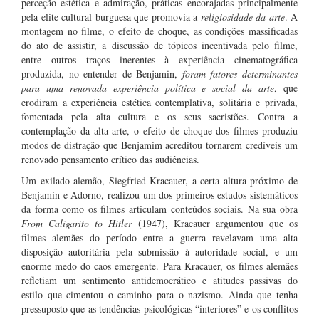
perceção estética e admiração, práticas encorajadas principalmente
pela elite cultural burguesa que promovia a
religiosidade da arte
. A
montagem no filme, o efeito de choque, as condições massificadas
do ato de assistir, a discussão de tópicos incentivada pelo filme,
entre outros traços inerentes à experiência cinematográfica
produzida, no entender de Benjamin,
foram fatores determinantes
para uma renovada experiência política e social da arte
, que
erodiram a experiência estética contemplativa, solitária e privada,
fomentada pela alta cultura e os seus sacristões. Contra a
contemplação da alta arte, o efeito de choque dos filmes produziu
modos de distração que Benjamim acreditou tornarem credíveis um
renovado pensamento crítico das audiências.
Um exilado alemão, Siegfried Kracauer, a certa altura próximo de
Benjamin e Adorno, realizou um dos primeiros estudos sistemáticos
da forma como os filmes articulam conteúdos sociais. Na sua obra
From Caligarito to Hitler
(1947), Kracauer argumentou que os
filmes alemães do período entre a guerra revelavam uma alta
disposição autoritária pela submissão à autoridade social, e um
enorme medo do caos emergente. Para Kracauer, os filmes alemães
refletiam um sentimento antidemocrático e atitudes passivas do
estilo que cimentou o caminho para o nazismo. Ainda que tenha
pressuposto que as tendências psicológicas “interiores” e os conflitos