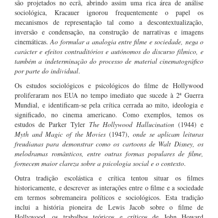
são projetados no ecrã, abrindo assim uma rica área de análise
sociológica, Kracauer ignorou frequentemente o papel os
mecanismos de representação tal como a descontextualização,
inversão e condensação, na construção de narrativas e imagens
cinemáticas.
Ao formular a analogia entre filme e sociedade, nega o
carácter e efeitos contraditórios e autónomos do discurso fílmico, e
também a indeterminação do processo de material cinematográfico
por parte do individual
.
Os estudos sociológicos e psicológicos do filme de Hollywood
proliferaram nos EUA no tempo imediato que sucede à 2ª Guerra
Mundial, e identificam-se pela crítica cerrada ao mito, ideologia e
significado, no cinema americano. Como exemplos, temos os
estudos de Parker Tyler
The Hollywood Hallucination
(1944) e
Myth and Magic of the Movies
(1947),
onde se aplicam leituras
freudianas para demonstrar como os cartoons de Walt Disney, os
melodramas românticos, entre outras formas populares de filme,
fornecem maior clareza sobre a psicologia social e o contexto
.
Outra tradição escolástica e crítica tentou situar os filmes
historicamente, e descrever as interações entre o filme e a sociedade
em termos sobremaneira políticos e sociológicos. Esta tradição
inclui a história pioneira de Lewis Jacob sobre o filme de
Hollywood, os trabalhos teóricos e críticos de John Howard