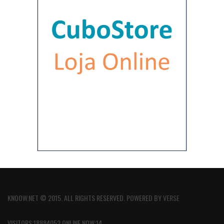
KNOOW.NET © 2015. ALL RIGHTS RESERVED. POWERED BY
VERSE
VISITORS:18884052 ONLINE NOW:14