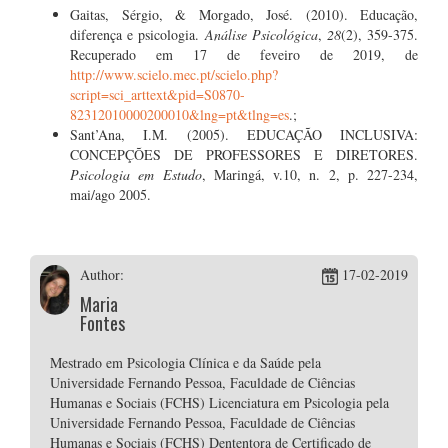
Gaitas, Sérgio, & Morgado, José. (2010). Educação,
diferença e psicologia.
Análise Psicológica
,
28
(2), 359-375.
Recuperado em 17 de feveiro de 2019, de
http://www.scielo.mec.pt/scielo.php?
script=sci_arttext&pid=S0870-
82312010000200010&lng=pt&tlng=es
.;
Sant’Ana, I.M. (2005). EDUCAÇÃO INCLUSIVA:
CONCEPÇÕES DE PROFESSORES E DIRETORES.
Psicologia em Estudo
, Maringá, v.10, n. 2, p. 227-234,
mai/ago 2005.
Author:
17-02-2019
Maria
Fontes
Mestrado em Psicologia Clínica e da Saúde pela
Universidade Fernando Pessoa, Faculdade de Ciências
Humanas e Sociais (FCHS) Licenciatura em Psicologia pela
Universidade Fernando Pessoa, Faculdade de Ciências
Humanas e Sociais (FCHS) Dententora de Certificado de