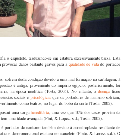
ia o esqueleto, traduzindo-se em estatura excessivamente baixa. Esta
provocar danos bastante graves para a
qualidade de vida
do portador
es, sofrem desta condição devido a uma mal formação na cartilagem, à
uestão é antiga, proveniente do império egípcio, posteriormente, foi
erra, na época neolítica (Tosta, 2005). No entanto, a
doença
ficou
uências sociais e
psicológicas
que os portadores de nanismo sofriam,
ivertimento como teatros, no lugar do bobo da corte (Tosta, 2005).
possui uma carga
hereditária
, uma vez que 10% dos casos provém da
 tem uma idade avançada (Pint, & Lopez, s.d.; Tosta, 2005).
 é portador de nanismo também devido à acondroplasia resultante de
xa e desproporcional estatura no esqueleto (Pinto, & Lopez, s.d.). O