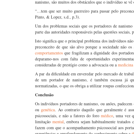
nanismo, são muitos dos obstáculos que o indivíduo se vê 
“…tem que ser muito guerreiro para passar pelo preconcei
Pinto, & Lopez, s.d., p.3).
Um dos problemas sociais que os portadores de nanismo 
parte das autoridades responsáveis pelas questões sociais
Isto significa que o principal problema dos indivíduos n
preconceito de que são alvo porque a sociedade não os a
comportamentos
que fragilizam a dignidade dos portador
deparamo-nos com falta de oportunidades experimentad
consideradas de prestígio como a advocacia ou a
medicina
A par da dificuldade em enveredar pelo mercado de trabalho
de um portador de nanismo, é também escassa já que
normatizadas, o que os obriga a utilizar roupas confeccion
Conclusão
Os indivíduos portadores de nanismo, ou anões, padecem 
ou
genética
. Ao contrario daquilo que geralmente é as
psicossociais, e não a fatores do foro
médico
, uma vez q
limitação
mental
, embora sejam habitualmente tratados c
fazem com que o acompanhamento psicossocial aos portado
experiências e aprofundamento do conhecimento sobre a
d