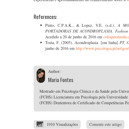
References:
Pinto, C.P.A.K., & Lopez, V.E. (s.d.).
A MO
PORTADORAS DE ACONDROPLASIA.
Fashion 
Acedido a 20 de junho de 2016 em
coloquiomoda.
Tosta, F. (2005). Acondroplasia. [em linha]
PT, 
junho de 2016 em
http://www.psicologia.pt/artigo
Author:
Maria Fontes
Mestrado em Psicologia Clínica e da Saúde pela Unive
(FCHS) Licenciatura em Psicologia pela Universidade
(FCHS) Dententora de Certificado de Competências P
1910 Visualizações
Comente este artigo