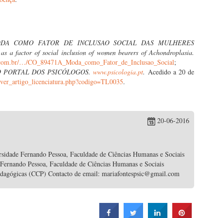
DA COMO FATOR DE INCLUSAO SOCIAL DAS MULHERES
as a factor of social inclusion of women bearers of Achondroplasia.
com.br/…/CO_89471A_Moda_como_Fator_de_Inclusao_Social
;
O PORTAL DOS PSICÓLOGOS.
www.psicologia.pt
.
Acedido a 20 de
s/ver_artigo_licenciatura.php?codigo=TL0035
.
20-06-2016
rsidade Fernando Pessoa, Faculdade de Ciências Humanas e Sociais
 Fernando Pessoa, Faculdade de Ciências Humanas e Sociais
edagógicas (CCP) Contacto de email: mariafontespsic@gmail.com