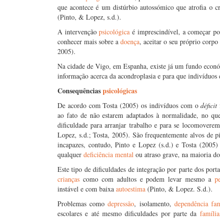
que acontece é um distúrbio autossómico que atrofia o c
(Pinto, & Lopez, s.d.).
A intervenção
psicológica
é imprescindível, a começar po
conhecer mais sobre a
doença
, aceitar o seu próprio corpo
2005).
Na cidade de Vigo, em Espanha, existe já um fundo econó
informação acerca da acondroplasia e para que indivíduos
Consequências
psicológicas
De acordo com Tosta (2005) os indivíduos com o
déficit
ao fato de não estarem adaptados à normalidade, no que 
dificuldade para arranjar trabalho e para se locomoverem
Lopez, s.d.; Tosta, 2005). São frequentemente alvos de p
incapazes, contudo, Pinto e Lopez (s.d.) e Tosta (2005) 
qualquer
deficiência mental
ou atraso grave, na maioria do
Este tipo de dificuldades de integração por parte dos po
crianças
como com adultos e podem levar mesmo a
p
instável e com baixa
autoestima
(Pinto, & Lopez. S.d.).
Problemas como
depressão
, isolamento,
dependência fam
escolares e até mesmo dificuldades por parte da
família