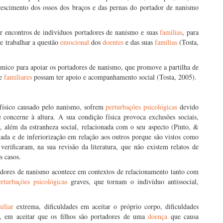
rescimento dos ossos dos braços e das pernas do portador de nanismo
r encontros de indivíduos portadores de nanismo e suas
famílias
, para
 e trabalhar a questão
emocional
dos
doentes
e das suas
famílias
(Tosta,
mico para apoiar os portadores de nanismo, que promove a partilha de
 e
familiares
possam ter apoio e acompanhamento social (Tosta, 2005).
físico causado pelo nanismo, sofrem
perturbações psicológicas
devido
concerne à altura. A sua condição física provoca exclusões sociais,
, além da estranheza social, relacionada com o seu aspecto (Pinto, &
iada e de inferiorização em relação aos outros porque são vistos como
verificaram, na sua revisão da literatura, que não existem relatos de
s casos.
rtadores de nanismo acontece em contextos de relacionamento tanto com
erturbações psicológicas
graves, que tornam o indivíduo antissocial,
iliar
extrema, dificuldades em aceitar o próprio corpo, dificuldades
, em aceitar que os filhos são portadores de uma
doença
que causa