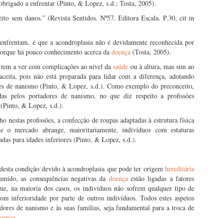
obrigado a enfrentar (Pinto, & Lopez, s.d.; Tosta, 2005).
to sem danos.” (Revista Sentidos. Nº57. Editora Escala. P.30, cit in
enfrentam, é que a acondroplasia não é devidamente reconhecida por
, porque há pouco conhecimento acerca da
doença
(Tosta, 2005).
ão tem a ver com complicações ao nível da
saúde
ou à altura, mas sim ao
ceita, pois não está preparada para lidar com a diferença, adotando
es de nanismo (Pinto, & Lopez, s.d.). Como exemplo do preconceito,
as pelos portadores de nanismo, no que diz respeito a profissões
(Pinto, & Lopez, s.d.).
 nestas profissões, a confecção de roupas adaptadas à estrutura física
 o mercado abrange, maioritariamente, indivíduos com estaturas
adas para idades inferiores (Pinto, & Lopez, s.d.).
desta condição devido à acondroplasia que pode ter origem
hereditária
sumido, as consequências negativas da
doença
estão ligadas a fatores
ue, na maioria dos casos, os indivíduos não sofrem qualquer tipo de
om inferioridade por parte de outros indivíduos. Todos estes aspetos
res de nanismo e às suas famílias, seja fundamental para a troca de
oença
.