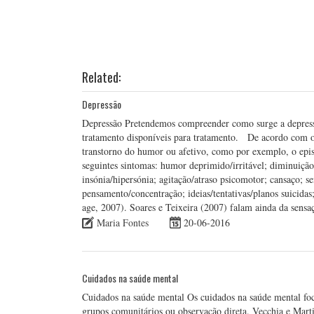
Related:
Depressão
Depressão Pretendemos compreender como surge a depress
tratamento disponíveis para tratamento. De acordo com 
transtorno do humor ou afetivo, como por exemplo, o epis
seguintes sintomas: humor deprimido/irritável; diminuição
insónia/hipersónia; agitação/atraso psicomotor; cansaço; s
pensamento/concentração; ideias/tentativas/planos suicida
age, 2007). Soares e Teixeira (2007) falam ainda da sensa
Maria Fontes
20-06-2016
Cuidados na saúde mental
Cuidados na saúde mental Os cuidados na saúde mental foca
grupos comunitários ou observação direta. Vecchia e Mart