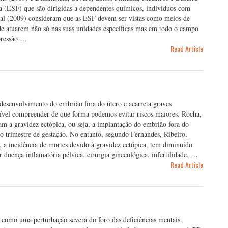
ia (ESF) que são dirigidas a dependentes químicos, indivíduos com
t al (2009) consideram que as ESF devem ser vistas como meios de
o de atuarem não só nas suas unidades específicas mas em todo o campo
pressão …
Read Article
desenvolvimento do embrião fora do útero e acarreta graves
ível compreender de que forma podemos evitar riscos maiores. Rocha,
am a gravidez ectópica, ou seja, a implantação do embrião fora do
o trimestre de gestação. No entanto, segundo Fernandes, Ribeiro,
 a incidência de mortes devido à gravidez ectópica, tem diminuído
 doença inflamatória pélvica, cirurgia ginecológica, infertilidade, …
Read Article
 como uma perturbação severa do foro das deficiências mentais.