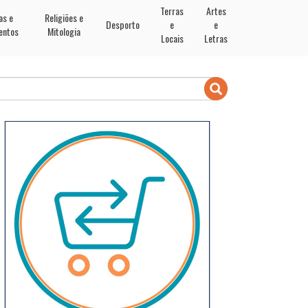
Terras
Artes
as e
Religiões e
Desporto
e
e
entos
Mitologia
Locais
Letras