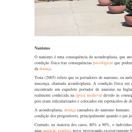
Nanismo
O nanismo é uma consequência da acondroplasia, que atrof
condição física traz consequências
psicológicas
que podem 
da
doença
.
Tosta (2005) refere que os portadores de nanismo, ou anõ
nascença, chamada acondroplasia. A condição física em q
encontrado um esqueleto portador de nanismo na Inglat
realmente conhecida na
época medieval
devido às conseq
pois eram ridicularizados e colocados em espetáculos de d
A acondroplasia,
doença
causadora do nanismo humano, 
condição dos progenitores, principalmente quando o pai já
Contudo, na maioria dos casos, 80% a 90%, o indivíduo
uma
mutação genética
nova, provocando excessivamente bai