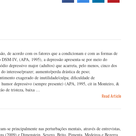
ão, de acordo com os fatores que a condicionam e com as formas de
o DSM-IV, (APA, 1995), a depressão apresenta-se por meio do
ódio depressivo major (adultos) que acarreta, pelo menos, cinco dos
 do interesse/prazer; aumento/perda drástica de peso;
entimento exagerado de inutilidade/culpa; dificuldade de
s; humor depressivo (sempre presente) (APA, 1995, cit in Monteiro, &
ção de tristeza, baixa …
Read Article
m-se principalmente nas perturbações mentais, através de entrevistas,
ins (2009) e Dimenstein, Severo, Brito, Pimenta, Medeiros e Bezerra