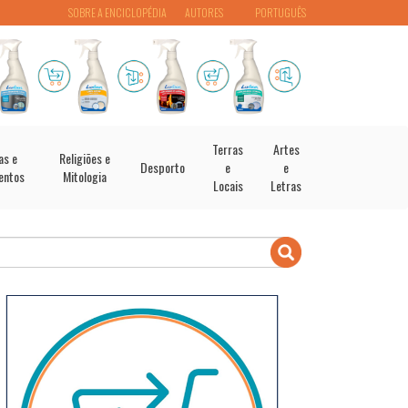
SOBRE A ENCICLOPÉDIA
AUTORES
PORTUGUÊS
Terras
Artes
as e
Religiões e
Desporto
e
e
entos
Mitologia
Locais
Letras