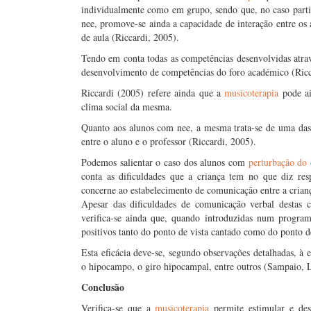
individualmente como em grupo, sendo que, no caso parti
nee, promove-se ainda a capacidade de interação entre os 
de aula (Riccardi, 2005).
Tendo em conta todas as competências desenvolvidas atra
desenvolvimento de competências do foro académico (Ricc
Riccardi (2005) refere ainda que a
musicoterapia
pode ai
clima social da mesma.
Quanto aos alunos com nee, a mesma trata-se de uma das 
entre o aluno e o professor (Riccardi, 2005).
Podemos salientar o caso dos alunos com
perturbação do 
conta as dificuldades que a criança tem no que diz res
concerne ao estabelecimento de comunicação entre a crianç
Apesar das dificuldades de comunicação verbal destas 
verifica-se ainda que, quando introduzidas num progra
positivos tanto do ponto de vista cantado como do ponto 
Esta eficácia deve-se, segundo observações detalhadas, à
o hipocampo, o giro hipocampal, entre outros (Sampaio,
Conclusão
Verifica-se que a
musicoterapia
permite estimular e dese