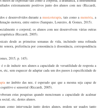
s meios de expressão tais como a corporal, a dramática, a instrumental
sultados extremamente positivos junto dos alunos com nee (Riccardi,
lados e desenvolvidos durante a
musicoterapia
, tais como a
memória
, a
rdenação motora, entre outros (Sampaio, Loureiro, & Gomes, 2015).
pecialmente o corporal, os alunos com nee desenvolvem várias outras
erapêutica (Riccardi, 2005).
icais desde as primeiras semanas de vida, incluindo uma refinada
nte sonora, preferência por consonância à dissonância, correspondência
Gomes, 2015, p. 145).
é o de induzir nos alunos a capacidade de versatilidade de resposta a
tos, etc, sem esquecer de adaptar cada um dos passos à especificidade de
apia
no âmbito das nee, é esperado que que a mesma seja capaz de
 cognitivo e sensorial (Riccardi, 2005).
roboram estas pesquisas quando mencionam a capacidade de acalmar
social, etc, destes alunos.
izam como intervenção junto destes alunos, podem ser usados tanto