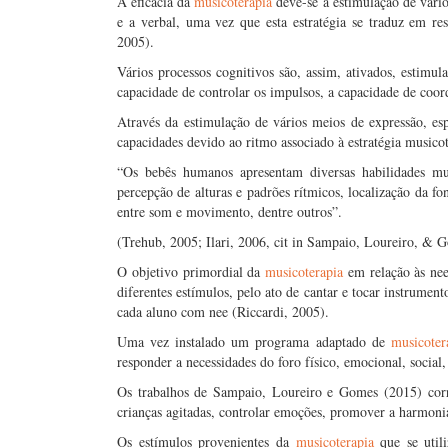
A eficácia da
musicoterapia
deve-se à estimulação de vário
e a verbal, uma vez que esta estratégia se traduz em re
2005).
Vários processos cognitivos são, assim, ativados, estimu
capacidade de controlar os impulsos, a capacidade de coo
Através da estimulação de vários meios de expressão, es
capacidades devido ao ritmo associado à estratégia musicot
“Os bebês humanos apresentam diversas habilidades mus
percepção de alturas e padrões rítmicos, localização da fo
entre som e movimento, dentre outros”.
(Trehub, 2005; Ilari, 2006, cit in Sampaio, Loureiro, & 
O objetivo primordial da
musicoterapia
em relação às nee 
diferentes estímulos, pelo ato de cantar e tocar instrumen
cada aluno com nee (Riccardi, 2005).
Uma vez instalado um programa adaptado de
musicoter
responder a necessidades do foro físico, emocional, social,
Os trabalhos de Sampaio, Loureiro e Gomes (2015) cor
crianças agitadas, controlar emoções, promover a harmonia 
Os estímulos provenientes da
musicoterapia
que se util