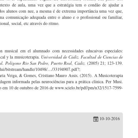
texto de aula, uma vez que a estratégia tem o condão de ajudar a
o dos alunos com nee, a mesma é de extrema importância uma vez que,
ma comunicação adequada entre o aluno e o profissional ou familiar,
nal, social, etc através do ritmo.
ción musical em el alumnado com necessidades educaivas especiales:
cal y la musicoterapia.
Universidad de Cádiz. Facultad de Ciencias de
l. Polígono Río San Pedro, Puerto Real, Cádiz.
(2005) 21; 123-139.
lui/bitstream/handle/10498/…/33194907.pdf?;
ria Veiga, & Gomes, Cristiano Mauro Assis. (2015). A Musicoterapia
agem informada pelas neurociências para a prática clínica. Per Musi.
do em 10 de outubro de 2016 de www.scielo.br/pdf/pm/n32/1517-7599-
10-10-2016