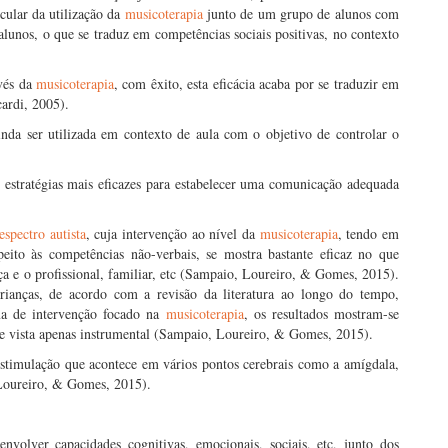
cular da utilização da
musicoterapia
junto de um grupo de alunos com
alunos, o que se traduz em competências sociais positivas, no contexto
vés da
musicoterapia
, com êxito, esta eficácia acaba por se traduzir em
ardi, 2005).
nda ser utilizada em contexto de aula com o objetivo de controlar o
estratégias mais eficazes para estabelecer uma comunicação adequada
espectro autista
, cuja intervenção ao nível da
musicoterapia
, tendo em
peito às competências não-verbais, se mostra bastante eficaz no que
a e o profissional, familiar, etc (Sampaio, Loureiro, & Gomes, 2015).
crianças, de acordo com a revisão da literatura ao longo do tempo,
ma de intervenção focado na
musicoterapia
, os resultados mostram-se
de vista apenas instrumental (Sampaio, Loureiro, & Gomes, 2015).
 estimulação que acontece em vários pontos cerebrais como a amígdala,
 Loureiro, & Gomes, 2015).
nvolver capacidades cognitivas, emocionais, sociais, etc, junto dos