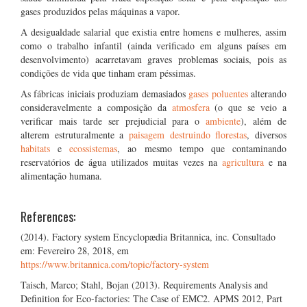
gases produzidos pelas máquinas a vapor.
A desigualdade salarial que existia entre homens e mulheres, assim
como o trabalho infantil (ainda verificado em alguns países em
desenvolvimento) acarretavam graves problemas sociais, pois as
condições de vida que tinham eram péssimas.
As fábricas iniciais produziam demasiados
gases poluentes
alterando
consideravelmente a composição da
atmosfera
(o que se veio a
verificar mais tarde ser prejudicial para o
ambiente
), além de
alterem estruturalmente a
paisagem
destruindo florestas
, diversos
habitats
e
ecossistemas
, ao mesmo tempo que contaminando
reservatórios de água utilizados muitas vezes na
agricultura
e na
alimentação humana.
References:
(2014). Factory system Encyclopædia Britannica, inc. Consultado
em: Fevereiro 28, 2018, em
https://www.britannica.com/topic/factory-system
Taisch, Marco; Stahl, Bojan (2013). Requirements Analysis and
Definition for Eco-factories: The Case of EMC2. APMS 2012, Part