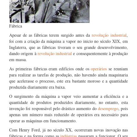
Fábrica
Apesar de as fábricas terem surgido antes da
revolução industrial
,
foi com a criação da máquina a vapor no inicio no século XIX, em
Inglaterra, que as fábricas tiveram o seu grande desenvolvimento,
dando origem à
revolução industrial
e consequentemente à produção
em massa.
As primeiras fábricas eram edifícios onde os
operários
se reuniam
para realizar as tarefas de produção, não havendo ainda maquinaria
que acelerasse o processo, este era bastante moroso e a quantidade
produzida diariamente era baixa.
O surgimento da máquina a vapor veio aumentar a eficiência e a
quantidade de produtos produzidos diariamente, no entanto, esta
invenção foi responsável pelo drástico aumento do
desemprego
, pois
apenas um número mais reduzido de operários era necessário para
operar as máquinas em funcionamento.
Com Henry Ford, já no século XX, ocorreram novas inovação nas
fábricas e na forma como as
indústrias
passaram a funcionar. O seu