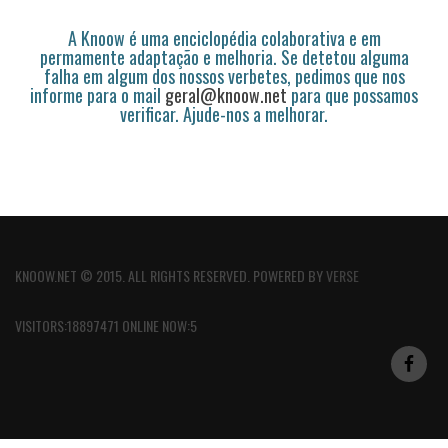
A Knoow é uma enciclopédia colaborativa e em
permamente adaptação e melhoria. Se detetou alguma
falha em algum dos nossos verbetes, pedimos que nos
informe para o mail
geral@knoow.net
para que possamos
verificar. Ajude-nos a melhorar.
KNOOW.NET © 2015. ALL RIGHTS RESERVED. POWERED BY
VERSE
VISITORS:18897471 ONLINE NOW:5