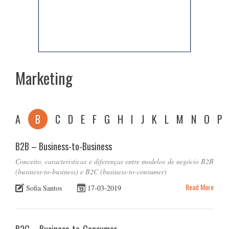
Marketing
A
B
C
D
E
F
G
H
I
J
K
L
M
N
O
P
B2B – Business-to-Business
Conceito, características e diferenças entre modelos de negócio B2B
(business-to-business) e B2C (business-to-consumer)
Read More
Sofia Santos
17-03-2019
B2C – Business-to-Consumer