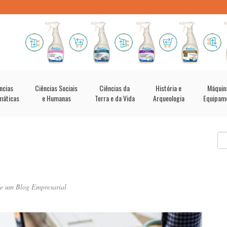
ncias
Ciências Sociais
Ciências da
História e
Máquin
máticas
e Humanas
Terra e da Vida
Arqueologia
Equipam
 de um Blog Empresarial