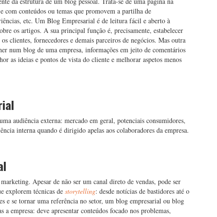
nte da estrutura de um blog pessoal. Trata-se de uma página na
a e com conteúdos ou temas que promovem a partilha de
iências, etc. Um Blog Empresarial é de leitura fácil e aberto à
obre os artigos. A sua principal função é, precisamente, estabelecer
 os clientes, fornecedores e demais parceiros de negócios. Mas outra
lher num blog de uma empresa, informações em jeito de comentários
r as ideias e pontos de vista do cliente e melhorar aspetos menos
ial
uma audiência externa: mercado em geral, potenciais consumidores,
ência interna quando é dirigido apelas aos colaboradores da empresa.
al
marketing. Apesar de não ser um canal direto de vendas, pode ser
que explorem técnicas de
storytelling
: desde notícias de bastidores até o
tes e se tornar uma referência no setor, um blog empresarial ou blog
as a empresa: deve apresentar conteúdos focado nos problemas,