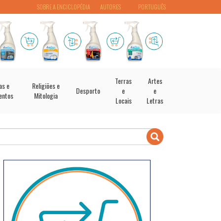
SOBRE A ENCICLOPÉDIA
AUTORES
PORTUGUÊS
Terras
Artes
as e
Religiões e
Desporto
e
e
entos
Mitologia
Locais
Letras