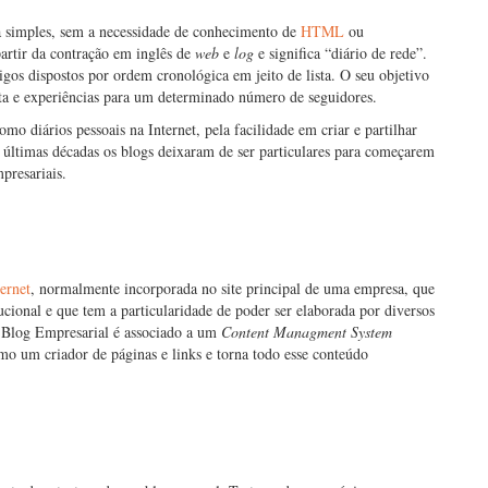
ma simples, sem a necessidade de conhecimento de
HTML
ou
artir da contração em inglês de
web
e
log
e significa “diário de rede”.
os dispostos por ordem cronológica em jeito de lista. O seu objetivo
ista e experiências para um determinado número de seguidores.
o diários pessoais na Internet, pela facilidade em criar e partilhar
 últimas décadas os blogs deixaram de ser particulares para começarem
presariais.
ternet
, normalmente incorporada no site principal de uma empresa, que
tucional e que tem a particularidade de poder ser elaborada por diversos
O Blog Empresarial é associado a um
Content Managment System
o um criador de páginas e links e torna todo esse conteúdo