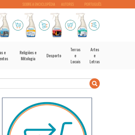
SOBRE A ENCICLOPÉDIA
AUTORES
PORTUGUÊS
Terras
Artes
as e
Religiões e
Desporto
e
e
entos
Mitologia
Locais
Letras