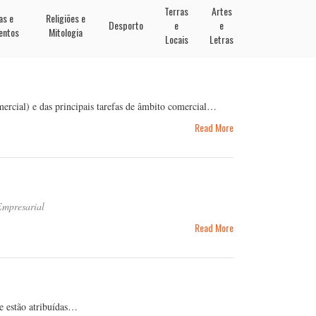
Terras
Artes
as e
Religiões e
Desporto
e
e
entos
Mitologia
Locais
Letras
rcial) e das principais tarefas de âmbito comercial…
Read More
Empresarial
Read More
he estão atribuídas…