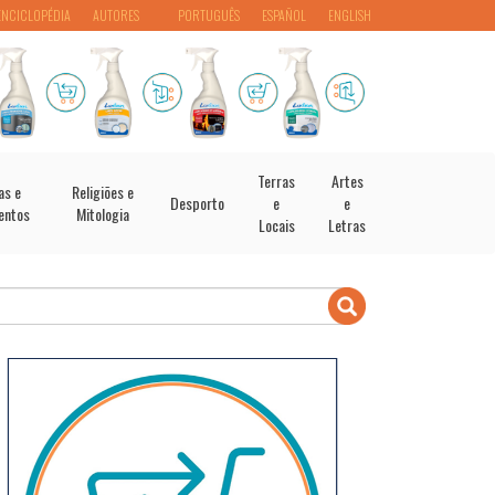
ENCICLOPÉDIA
AUTORES
PORTUGUÊS
ESPAÑOL
ENGLISH
Terras
Artes
as e
Religiões e
Desporto
e
e
entos
Mitologia
Locais
Letras