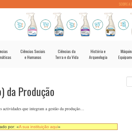
SOBRE A 
ncias
Ciências Sociais
Ciências da
História e
Máquin
máticas
e Humanas
Terra e da Vida
Arqueologia
Equipam
o) da Produção
is actividades que integram a gestão da produção…
nado por: «
A sua instituição aqui
»