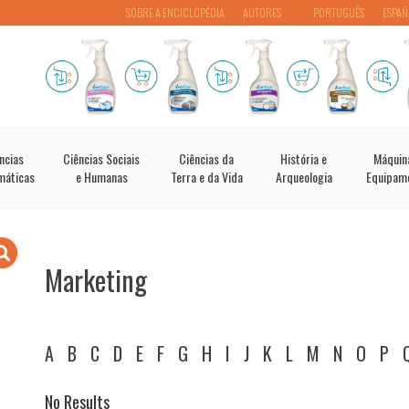
SOBRE A ENCICLOPÉDIA
AUTORES
PORTUGUÊS
ESPAÑ
ncias
Ciências Sociais
Ciências da
História e
Máquin
máticas
e Humanas
Terra e da Vida
Arqueologia
Equipam
Marketing
A
B
C
D
E
F
G
H
I
J
K
L
M
N
O
P
No Results