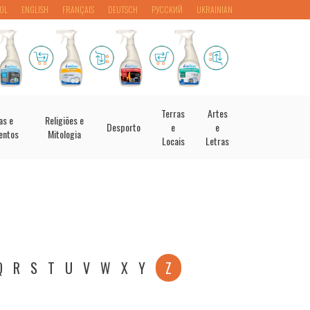
OL
ENGLISH
FRANÇAIS
DEUTSCH
РУССКИЙ
UKRAINIAN
Terras
Artes
as e
Religiões e
Desporto
e
e
entos
Mitologia
Locais
Letras
Q
R
S
T
U
V
W
X
Y
Z