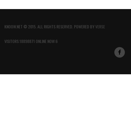
KNOOW.NET © 2015. ALL RIGHTS RESERVED. POWERED BY
VERSE
VISITORS:18898871 ONLINE NOW:6