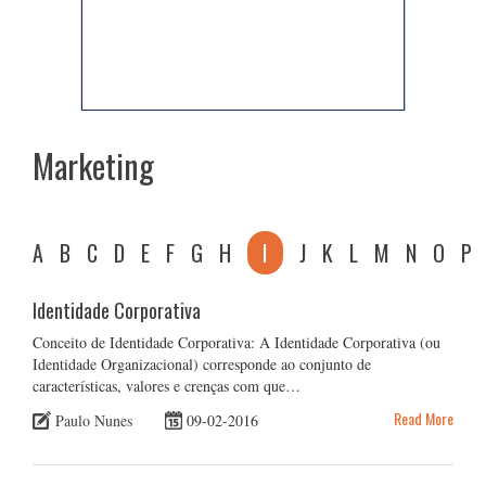
Marketing
A
B
C
D
E
F
G
H
I
J
K
L
M
N
O
P
Identidade Corporativa
Conceito de Identidade Corporativa: A Identidade Corporativa (ou
Identidade Organizacional) corresponde ao conjunto de
características, valores e crenças com que…
Read More
Paulo Nunes
09-02-2016