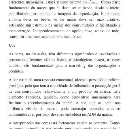
diferentes mensagens, estará sempre patente no
slogan
. Como parte
fundamental da marca que é, deve ser utilizado desde o início,
contribuindo para moldar a imagem da organização. Finalmente,
embora deva ser breve, se for maior deve ser mais criativo,
activando um estímulo na mente dos consumidores e facilitando a
memorização. Independentemente da opção, deve, acima de tudo,
transmitir uma mensagem clara e inequívoca.
Cor
As cores, no dia-a-dia, têm diferentes significados e associações e
provocam diferentes efeitos físicos e psicológicos. Logo, as cores
também são fundamentais para o marketing das organizações e
produtos.
A cor estimula uma resposta emocional, afecta a persuasão e reflecte
prestígio, pelo que tem a capacidade de influenciar a percepção geral
de um consumidor relativamente a um produto ou marca. Este
elemento funciona, também, como dispositivo mnemónico para
facilitar o reconhecimento da marca. A cor, que se inclui nos
atributos visuais da marca, pode encorajar conexões com os
consumidores e, por isso, deve ser embebida no ADN da marca.
A interpretação das cores está fortemente sujeita ao contexto. Tome-
se como exemplo a cor verde que tanto pode ser associada à