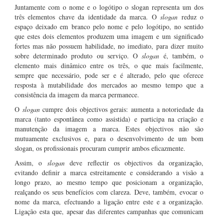
Juntamente com o nome e o logótipo o slogan representa um dos
três elementos chave da identidade da marca. O
slogan
reduz o
espaço deixado em branco pelo nome e pelo logótipo, no sentido
que estes dois elementos produzem uma imagem e um significado
fortes mas não possuem habilidade, no imediato, para dizer muito
sobre determinado produto ou serviço. O
slogan
é, também, o
elemento mais dinâmico entre os três, o que mais facilmente,
sempre que necessário, pode ser e é alterado, pelo que oferece
resposta à mutabilidade dos mercados ao mesmo tempo que a
consistência da imagem da marca permanece.
O
slogan
cumpre dois objectivos gerais: aumenta a notoriedade da
marca (tanto espontânea como assistida) e participa na criação e
manutenção da imagem a marca. Estes objectivos não são
mutuamente exclusivos e, para o desenvolvimento de um bom
slogan, os profissionais procuram cumprir ambos eficazmente.
Assim, o
slogan
deve reflectir os objectivos da organização,
evitando definir a marca estreitamente e considerando a visão a
longo prazo, ao mesmo tempo que posicionam a organização,
realçando os seus benefícios com clareza. Deve, também, evocar o
nome da marca, efectuando a ligação entre este e a organização.
Ligação esta que, apesar das diferentes campanhas que comunicam