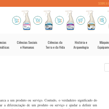
SOBRE A 
ncias
Ciências Sociais
Ciências da
História e
Máquin
máticas
e Humanas
Terra e da Vida
Arqueologia
Equipam
rca a um produto ou serviço. Contudo, o verdadeiro significado do
ar a diferenciação de um produto ou serviço e ajudar a definir um