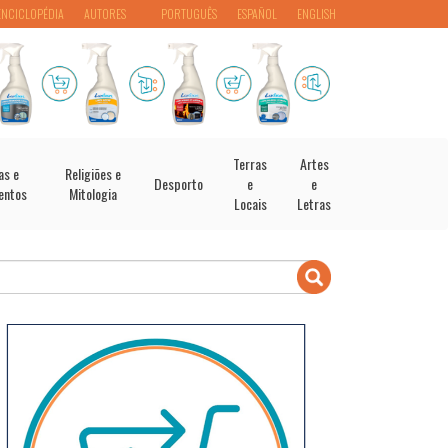
ENCICLOPÉDIA
AUTORES
PORTUGUÊS
ESPAÑOL
ENGLISH
Terras
Artes
as e
Religiões e
Desporto
e
e
entos
Mitologia
Locais
Letras