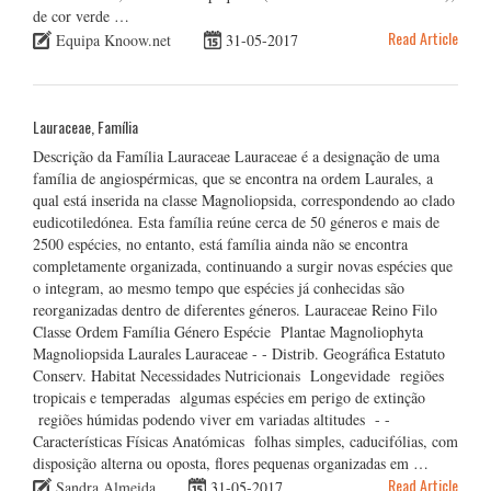
de cor verde …
Read Article
Equipa Knoow.net
31-05-2017
Lauraceae, Família
Descrição da Família Lauraceae Lauraceae é a designação de uma
família de angiospérmicas, que se encontra na ordem Laurales, a
qual está inserida na classe Magnoliopsida, correspondendo ao clado
eudicotiledónea. Esta família reúne cerca de 50 géneros e mais de
2500 espécies, no entanto, está família ainda não se encontra
completamente organizada, continuando a surgir novas espécies que
o integram, ao mesmo tempo que espécies já conhecidas são
reorganizadas dentro de diferentes géneros. Lauraceae Reino Filo
Classe Ordem Família Género Espécie Plantae Magnoliophyta
Magnoliopsida Laurales Lauraceae - - Distrib. Geográfica Estatuto
Conserv. Habitat Necessidades Nutricionais Longevidade regiões
tropicais e temperadas algumas espécies em perigo de extinção
regiões húmidas podendo viver em variadas altitudes - -
Características Físicas Anatómicas folhas simples, caducifólias, com
disposição alterna ou oposta, flores pequenas organizadas em …
Read Article
Sandra Almeida
31-05-2017