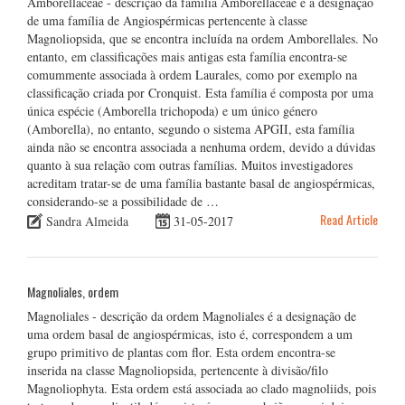
Amborellaceae - descrição da família Amborellaceae é a designação
de uma família de Angiospérmicas pertencente à classe
Magnoliopsida, que se encontra incluída na ordem Amborellales. No
entanto, em classificações mais antigas esta família encontra-se
comummente associada à ordem Laurales, como por exemplo na
classificação criada por Cronquist. Esta família é composta por uma
única espécie (Amborella trichopoda) e um único género
(Amborella), no entanto, segundo o sistema APGII, esta família
ainda não se encontra associada a nenhuma ordem, devido a dúvidas
quanto à sua relação com outras famílias. Muitos investigadores
acreditam tratar-se de uma família bastante basal de angiospérmicas,
considerando-se a possibilidade de …
Read Article
Sandra Almeida
31-05-2017
Magnoliales, ordem
Magnoliales - descrição da ordem Magnoliales é a designação de
uma ordem basal de angiospérmicas, isto é, correspondem a um
grupo primitivo de plantas com flor. Esta ordem encontra-se
inserida na classe Magnoliopsida, pertencente à divisão/filo
Magnoliophyta. Esta ordem está associada ao clado magnoliids, pois