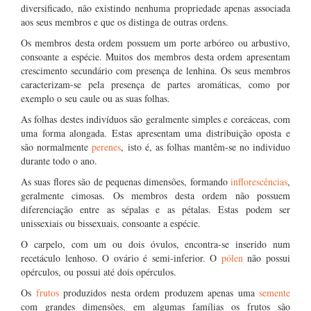
diversificado, não existindo nenhuma propriedade apenas associada
aos seus membros e que os distinga de outras ordens.
Os membros desta ordem possuem um porte arbóreo ou arbustivo,
consoante a espécie. Muitos dos membros desta ordem apresentam
crescimento secundário com presença de lenhina. Os seus membros
caracterizam-se pela presença de partes aromáticas, como por
exemplo o seu caule ou as suas folhas.
As folhas destes indivíduos são geralmente simples e coreáceas, com
uma forma alongada. Estas apresentam uma distribuição oposta e
são normalmente
perenes
, isto é, as folhas mantêm-se no individuo
durante todo o ano.
As suas flores são de pequenas dimensões, formando
inflorescências
,
geralmente cimosas. Os membros desta ordem não possuem
diferenciação entre as sépalas e as pétalas. Estas podem ser
unissexiais ou bissexuais, consoante a espécie.
O carpelo, com um ou dois óvulos, encontra-se inserido num
recetáculo lenhoso. O ovário é semi-inferior. O
pólen
não possui
opérculos, ou possui até dois opérculos.
Os
frutos
produzidos nesta ordem produzem apenas uma
semente
com grandes dimensões, em algumas famílias os frutos são