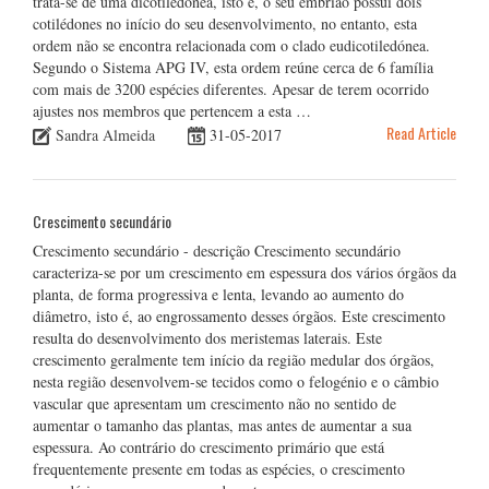
trata-se de uma dicotiledónea, isto é, o seu embrião possui dois
cotilédones no início do seu desenvolvimento, no entanto, esta
ordem não se encontra relacionada com o clado eudicotiledónea.
Segundo o Sistema APG IV, esta ordem reúne cerca de 6 família
com mais de 3200 espécies diferentes. Apesar de terem ocorrido
ajustes nos membros que pertencem a esta …
Read Article
Sandra Almeida
31-05-2017
Crescimento secundário
Crescimento secundário - descrição Crescimento secundário
caracteriza-se por um crescimento em espessura dos vários órgãos da
planta, de forma progressiva e lenta, levando ao aumento do
diâmetro, isto é, ao engrossamento desses órgãos. Este crescimento
resulta do desenvolvimento dos meristemas laterais. Este
crescimento geralmente tem início da região medular dos órgãos,
nesta região desenvolvem-se tecidos como o felogénio e o câmbio
vascular que apresentam um crescimento não no sentido de
aumentar o tamanho das plantas, mas antes de aumentar a sua
espessura. Ao contrário do crescimento primário que está
frequentemente presente em todas as espécies, o crescimento