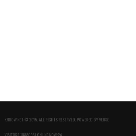
KNOOW.NET © 2015. ALL RIGHTS RESERVED. POWERED BY
VERSE
VISITORS:18880981 ONLINE NOW:24