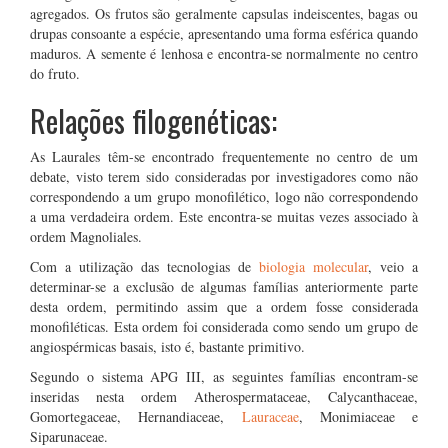
agregados. Os frutos são geralmente capsulas indeiscentes, bagas ou
drupas consoante a espécie, apresentando uma forma esférica quando
maduros. A semente é lenhosa e encontra-se normalmente no centro
do fruto.
Relações filogenéticas:
As Laurales têm-se encontrado frequentemente no centro de um
debate, visto terem sido consideradas por investigadores como não
correspondendo a um grupo monofilético, logo não correspondendo
a uma verdadeira ordem. Este encontra-se muitas vezes associado à
ordem Magnoliales.
Com a utilização das tecnologias de
biologia molecular
, veio a
determinar-se a exclusão de algumas famílias anteriormente parte
desta ordem, permitindo assim que a ordem fosse considerada
monofiléticas. Esta ordem foi considerada como sendo um grupo de
angiospérmicas basais, isto é, bastante primitivo.
Segundo o sistema APG III, as seguintes famílias encontram-se
inseridas nesta ordem Atherospermataceae, Calycanthaceae,
Gomortegaceae, Hernandiaceae,
Lauraceae
, Monimiaceae e
Siparunaceae.