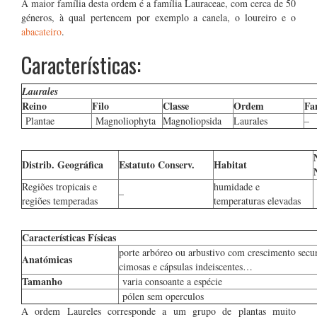
A maior família desta ordem é a família Lauraceae, com cerca de 50
géneros, à qual pertencem por exemplo a canela, o loureiro e o
abacateiro
.
Características:
Laurales
Reino
Filo
Classe
Ordem
Fa
Plantae
Magnoliophyta
Magnoliopsida
Laurales
–
Distrib. Geográfica
Estatuto Conserv.
Habitat
Regiões tropicais e
humidade e
–
regiões temperadas
temperaturas elevadas
Características Físicas
porte arbóreo ou arbustivo com crescimento secund
Anatómicas
cimosas e cápsulas indeiscentes…
Tamanho
varia consoante a espécie
pólen sem operculos
A ordem Laureles corresponde a um grupo de plantas muito