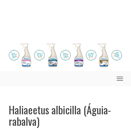
Toggle
naviga
Haliaeetus albicilla (Águia-
rabalva)