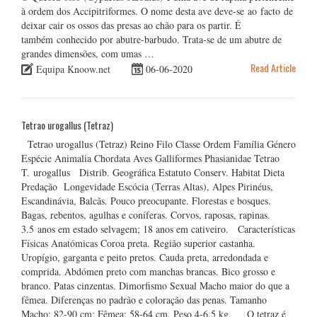
à ordem dos Accipitriformes. O nome desta ave deve-se ao facto de
deixar cair os ossos das presas ao chão para os partir. É
também conhecido por abutre-barbudo. Trata-se de um abutre de
grandes dimensões, com umas …
Read Article
Equipa Knoow.net
06-06-2020
Tetrao urogallus (Tetraz)
Tetrao urogallus (Tetraz) Reino Filo Classe Ordem Família Género
Espécie Animalia Chordata Aves Galliformes Phasianidae Tetrao
T. urogallus Distrib. Geográfica Estatuto Conserv. Habitat Dieta
Predação Longevidade Escócia (Terras Altas), Alpes Pirinéus,
Escandinávia, Balcãs. Pouco preocupante. Florestas e bosques.
Bagas, rebentos, agulhas e coníferas. Corvos, raposas, rapinas.
3.5 anos em estado selvagem; 18 anos em cativeiro. Características
Físicas Anatómicas Coroa preta. Região superior castanha.
Uropígio, garganta e peito pretos. Cauda preta, arredondada e
comprida. Abdómen preto com manchas brancas. Bico grosso e
branco. Patas cinzentas. Dimorfismo Sexual Macho maior do que a
fêmea. Diferenças no padrão e coloração das penas. Tamanho
Macho: 82-90 cm; Fêmea: 58-64 cm. Peso 4-6.5 kg. O tetraz é