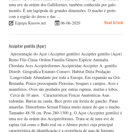
uma ave da ordem dos Galliformes, também conhecida por galo-
montês. É um lagópode de grandes dimensões. O macho é preto
com a região do dorso e das …
Read Article
Equipa Knoow.net
06-06-2020
Accipiter gentilis (Açor)
Apresentação do Açor (Accipiter gentilis) Accipiter gentilis (Açor)
Reino Filo Classe Ordem Família Género Espécie Animalia
Chordata Aves Accipitriformes Accipitridae Accipiter A. gentilis
Distrib. Geográfica Estatuto Conserv. Habitat Dieta Predação
Longevidade Abundante por toda a Europa. Em expansão na Grã-
Bretanha. Pouco preocupante Florestas, bosques e campos. Aves e
mamíferos. Ovos são predados por outras rapinas, martas e lobos.
Cerca de 10 anos. Características Físicas Anatómicas Asas
redondas. Barras na cauda. Bico preto em forma de gancho. Patas
amarelas. Dimorfismo Sexual Fêmea muito maior do que o macho.
Tamanho 48-58 cm. Peso 280-1300 g. O Açor (Accipiter gentilis) é
uma ave da ordem dos Accipitriformes. Trata-se de uma ave de
rapina (tal como o Bufo-real ou o Abutre-preto) cuja principal
característica de identificação é a ocorrência de asas de formato