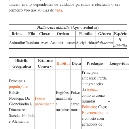
nascem muito dependentes de cuidados parentais e efectuam o seu
primeiro voo aos 70 dias de
vida
.
(Águia-rabalva)
Haliaeetus albicilla
Reino
Filo
Classe
Ordem
Família
Género
Espécie
H.
Animalia
Chordata
Aves
Accipitriformes
Accipitridae
Haliaeetus
albicilla
Distrib.
Estatuto
Habitat
Dieta
Predação
Longevida
Geográfica
Conserv.
Principais
ameaças: Perda
Principais
e degradação
populações
:
do
habitat
,
Balcãs;
Regiões
Peixe
como as zonas
Noruega; Da
Pouco
marinhas
e
húmidas;
–
Gronelândia à
preocupante.
e
carne
Poluição
; Caça;
Dinamarca;
turfeiras.
morta.
Envenenamento
Suécia; Polónia
e colisão com
e Alemanha.
geradores de