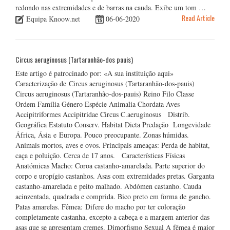
redondo nas extremidades e de barras na cauda. Exibe um tom …
Read Article
Equipa Knoow.net
06-06-2020
Circus aeruginosus (Tartaranhão-dos pauis)
Este artigo é patrocinado por: «A sua instituição aqui»
Caracterização de Circus aeruginosus (Tartaranhão-dos-pauis)
Circus aeruginosus (Tartaranhão-dos-pauis) Reino Filo Classe
Ordem Família Género Espécie Animalia Chordata Aves
Accipitriformes Accipitridae Circus C.aeruginosus Distrib.
Geográfica Estatuto Conserv. Habitat Dieta Predação Longevidade
África, Ásia e Europa. Pouco preocupante. Zonas húmidas.
Animais mortos, aves e ovos. Principais ameaças: Perda de habitat,
caça e poluição. Cerca de 17 anos. Características Físicas
Anatómicas Macho: Coroa castanho-amarelada. Parte superior do
corpo e uropígio castanhos. Asas com extremidades pretas. Garganta
castanho-amarelada e peito malhado. Abdómen castanho. Cauda
acinzentada, quadrada e comprida. Bico preto em forma de gancho.
Patas amarelas. Fêmea: Difere do macho por ter coloração
completamente castanha, excepto a cabeça e a margem anterior das
asas que se apresentam cremes. Dimorfismo Sexual A fêmea é maior