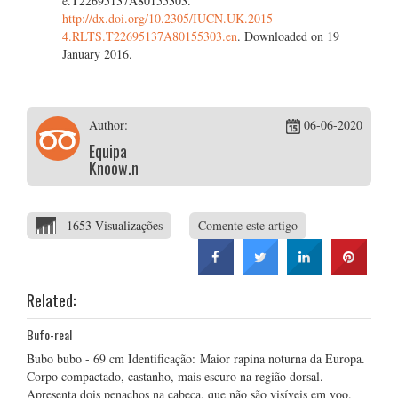
e.T22695137A80155303.
http://dx.doi.org/10.2305/IUCN.UK.2015-
4.RLTS.T22695137A80155303.en
. Downloaded on 19
January 2016.
Author:
06-06-2020
Equipa
Knoow.net
1653 Visualizações
Comente este artigo
Related:
Bufo-real
Bubo bubo - 69 cm Identificação: Maior rapina noturna da Europa.
Corpo compactado, castanho, mais escuro na região dorsal.
Apresenta dois penachos na cabeça, que não são visíveis em voo.