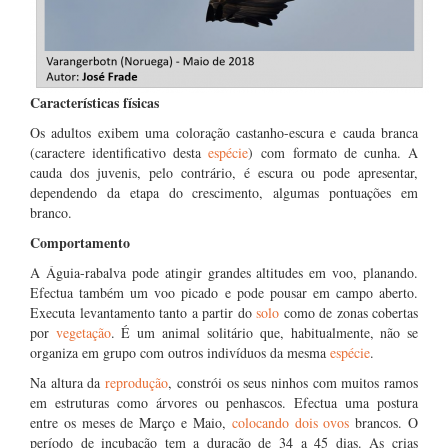
Características físicas
Os adultos exibem uma coloração castanho-escura e cauda branca
(caractere identificativo desta
espécie
) com formato de cunha. A
cauda dos juvenis, pelo contrário, é escura ou pode apresentar,
dependendo da etapa do crescimento, algumas pontuações em
branco.
Comportamento
A Águia-rabalva pode atingir grandes altitudes em voo, planando.
Efectua também um voo picado e pode pousar em campo aberto.
Executa levantamento tanto a partir do
solo
como de zonas cobertas
por
vegetação
. É um animal solitário que, habitualmente, não se
organiza em grupo com outros indivíduos da mesma
espécie
.
Na altura da
reprodução
, constrói os seus ninhos com muitos ramos
em estruturas como árvores ou penhascos. Efectua uma postura
entre os meses de Março e Maio,
colocando dois ovos
brancos. O
período de incubação tem a duração de 34 a 45 dias. As crias