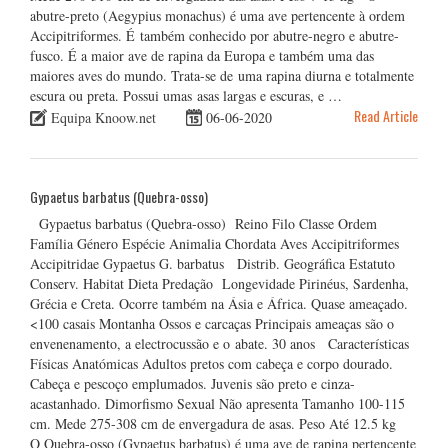
abutre-preto (Aegypius monachus) é uma ave pertencente à ordem
Accipitriformes. É também conhecido por abutre-negro e abutre-
fusco. É a maior ave de rapina da Europa e também uma das
maiores aves do mundo. Trata-se de uma rapina diurna e totalmente
escura ou preta. Possui umas asas largas e escuras, e …
Read Article
Equipa Knoow.net
06-06-2020
Gypaetus barbatus (Quebra-osso)
Gypaetus barbatus (Quebra-osso) Reino Filo Classe Ordem
Família Género Espécie Animalia Chordata Aves Accipitriformes
Accipitridae Gypaetus G. barbatus Distrib. Geográfica Estatuto
Conserv. Habitat Dieta Predação Longevidade Pirinéus, Sardenha,
Grécia e Creta. Ocorre também na Ásia e África. Quase ameaçado.
<100 casais Montanha Ossos e carcaças Principais ameaças são o
envenenamento, a electrocussão e o abate. 30 anos Características
Físicas Anatómicas Adultos pretos com cabeça e corpo dourado.
Cabeça e pescoço emplumados. Juvenis são preto e cinza-
acastanhado. Dimorfismo Sexual Não apresenta Tamanho 100-115
cm. Mede 275-308 cm de envergadura de asas. Peso Até 12.5 kg
O Quebra-osso (Gypaetus barbatus) é uma ave de rapina pertencente