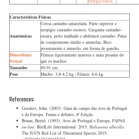
energia eólica
.
Características Físicas
Coroa castanho-amarelada. Parte superior e
uropígio castanho-escuros. Garganta castanho-
Anatómicas
escura, peito malhado e abdómen castanho. Patas
de comprimento médio e amarelas. Bico
proeminente e amarelo, em forma de gancho.
Dimorfismo
Fêmeas ligeiramente maiores e mais pesadas do
Sexual
que os machos.
Tamanho
69-91 cm.
Peso
Macho: 3,8-4,2 kg.; Fêmea: 4-6 kg.
References:
Gooders, John. (2003). Guia de campo das aves de Portugal
e da Europa. Temas e debates, 4ª Edição.
Bruun, Bertel. (1993). Aves de Portugal e Europa. FAPAS.
on-line
: BirdLife International. 2015.
Haliaeetus albicilla
.
The IUCN Red List of Threatened Species 2015: