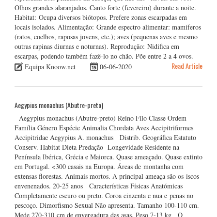
Olhos grandes alaranjados. Canto forte (fevereiro) durante a noite.
Habitat: Ocupa diversos biótopos. Prefere zonas escarpadas em
locais isolados. Alimentação: Grande espectro alimentar: mamíferos
(ratos, coelhos, raposas jovens, etc.); aves (pequenas aves e mesmo
outras rapinas diurnas e noturnas). Reprodução: Nidifica em
escarpas, podendo também fazê-lo no chão. Põe entre 2 a 4 ovos.
Read Article
Equipa Knoow.net
06-06-2020
Aegypius monachus (Abutre-preto)
Aegypius monachus (Abutre-preto) Reino Filo Classe Ordem
Família Género Espécie Animalia Chordata Aves Accipitriformes
Accipitridae Aegypius A. monachus Distrib. Geográfica Estatuto
Conserv. Habitat Dieta Predação Longevidade Residente na
Península Ibérica, Grécia e Maiorca. Quase ameaçado. Quase extinto
em Portugal. <300 casais na Europa. Áreas de montanha com
extensas florestas. Animais mortos. A principal ameaça são os iscos
envenenados. 20-25 anos Características Físicas Anatómicas
Completamente escuro ou preto. Coroa cinzenta e nua e penas no
pescoço. Dimorfismo Sexual Não apresenta. Tamanho 100-110 cm.
Mede 270-310 cm de envergadura das asas. Peso 7-13 kg O