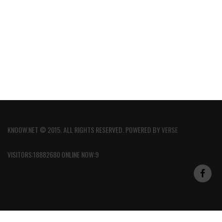
KNOOW.NET © 2015. ALL RIGHTS RESERVED. POWERED BY
VERSE
VISITORS:18882680 ONLINE NOW:9