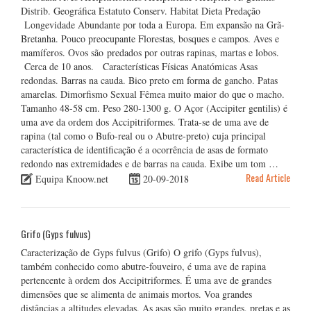
Distrib. Geográfica Estatuto Conserv. Habitat Dieta Predação
Longevidade Abundante por toda a Europa. Em expansão na Grã-
Bretanha. Pouco preocupante Florestas, bosques e campos. Aves e
mamíferos. Ovos são predados por outras rapinas, martas e lobos.
Cerca de 10 anos. Características Físicas Anatómicas Asas
redondas. Barras na cauda. Bico preto em forma de gancho. Patas
amarelas. Dimorfismo Sexual Fêmea muito maior do que o macho.
Tamanho 48-58 cm. Peso 280-1300 g. O Açor (Accipiter gentilis) é
uma ave da ordem dos Accipitriformes. Trata-se de uma ave de
rapina (tal como o Bufo-real ou o Abutre-preto) cuja principal
característica de identificação é a ocorrência de asas de formato
redondo nas extremidades e de barras na cauda. Exibe um tom …
Read Article
Equipa Knoow.net
20-09-2018
Grifo (Gyps fulvus)
Caracterização de Gyps fulvus (Grifo) O grifo (Gyps fulvus),
também conhecido como abutre-fouveiro, é uma ave de rapina
pertencente à ordem dos Accipitriformes. É uma ave de grandes
dimensões que se alimenta de animais mortos. Voa grandes
distâncias a altitudes elevadas. As asas são muito grandes, pretas e as