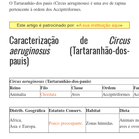
O Tartaranhão-dos pauis (Circus aeruginosus) é uma ave de rapina
pertencente à ordem dos Accipitriformes.
Este artigo é patrocinado por: «
A sua instituição aqui
»
Caracterização de
Circus
aeruginosus
(Tartaranhão-dos-
pauis)
(Tartaranhão-dos-pauis)
Circus aeruginosus
Reino
Filo
Classe
Ordem
Fa
Animalia
Chordata
Aves
Accipitriformes
Acc
Distrib. Geográfica
Estatuto Conserv.
Habitat
Dieta
África,
Animais mo
Pouco preocupante.
Zonas húmidas.
Ásia e Europa.
aves e ovos