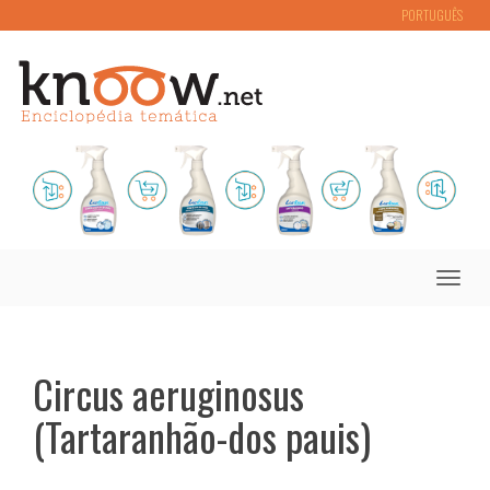
PORTUGUÊS
Toggle
naviga
Circus aeruginosus
(Tartaranhão-dos pauis)