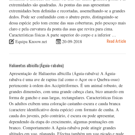
extremidades são quadradas. As pontas das asas apresentam
extremidades bem definidas e recortadas, assemelhando-se a grandes
dedos. Pode ser confundido com o abutre-preto, distinguindo-se
dessa espécie pelo tom creme das suas coberturas, pelo pescoço mais
claro e pela curvatura da ponta das asas que revira para cima.
Características físicas A parte superior do corpo e a inferior …
Read Article
Equipa Knoow.net
20-09-2018
Haliaeetus albicilla (Águia-rabalva)
Apresentação de Haliaeetus albicilla (Águia-rabalva) A Águia-
rabalva é uma ave de rapina (tal como o Açor ou o Quebra-osso)
pertencente à ordem dos Accipitriformes. É um animal robusto, de
grandes dimensões, com uma grande cabeça clara, bico amarelo em
forma de gancho e asas largas, rectangulares. Características físicas
Os adultos exibem uma coloração castanho-escura e cauda branca
(caractere identificativo desta espécie) com formato de cunha. A
cauda dos juvenis, pelo contrário, é escura ou pode apresentar,
dependendo da etapa do crescimento, algumas pontuações em
branco. Comportamento A Águia-rabalva pode atingir grandes
altitudes em voo, planando. Efectua também um voo picado e pode