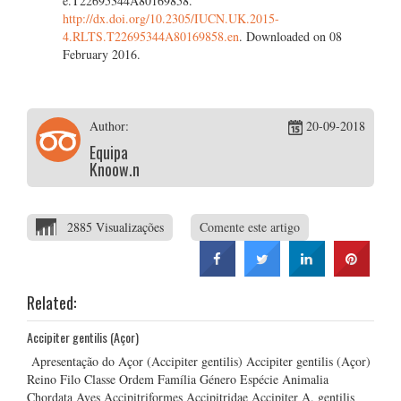
e.T22695344A80169858.
http://dx.doi.org/10.2305/IUCN.UK.2015-
4.RLTS.T22695344A80169858.en
. Downloaded on 08
February 2016.
Author:
20-09-2018
Equipa
Knoow.net
2885 Visualizações
Comente este artigo
Related:
Accipiter gentilis (Açor)
Apresentação do Açor (Accipiter gentilis) Accipiter gentilis (Açor)
Reino Filo Classe Ordem Família Género Espécie Animalia
Chordata Aves Accipitriformes Accipitridae Accipiter A. gentilis