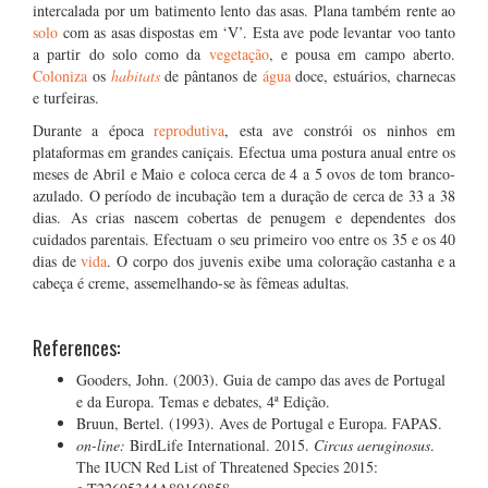
intercalada por um batimento lento das asas. Plana também rente ao
solo
com as asas dispostas em ‘V’. Esta ave pode levantar voo tanto
a partir do solo como da
vegetação
, e pousa em campo aberto.
Coloniza
os
habitats
de pântanos de
água
doce, estuários, charnecas
e turfeiras.
Durante a época
reprodutiva
, esta ave constrói os ninhos em
plataformas em grandes caniçais. Efectua uma postura anual entre os
meses de Abril e Maio e coloca cerca de 4 a 5 ovos de tom branco-
azulado. O período de incubação tem a duração de cerca de 33 a 38
dias. As crias nascem cobertas de penugem e dependentes dos
cuidados parentais. Efectuam o seu primeiro voo entre os 35 e os 40
dias de
vida
. O corpo dos juvenis exibe uma coloração castanha e a
cabeça é creme, assemelhando-se às fêmeas adultas.
References:
Gooders, John. (2003). Guia de campo das aves de Portugal
e da Europa. Temas e debates, 4ª Edição.
Bruun, Bertel. (1993). Aves de Portugal e Europa. FAPAS.
on-line:
BirdLife International. 2015.
Circus aeruginosus
.
The IUCN Red List of Threatened Species 2015: