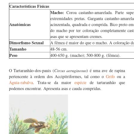
Características Físicas
Macho:
Coroa castanho-amarelada. Parte supe
extremidades pretas. Garganta castanho-amare
Anatómicas
acinzentada, quadrada e comprida. Bico preto em
do macho por ter coloração completamente cast
asas que se apresentam cremes.
Dimorfismo Sexual
A fêmea é maior do que o macho. A coloração da
Tamanho
48-56 cm.
Peso
400-650 g. (macho); 500-800 g. (fêmea).
O Tartaranhão-dos-pauis (
Circus aeruginosus
) é uma ave de rapina
pertencente à ordem dos Accipitriformes, tal como o
Grifo
ou a
Águia-rabalva
. Trata-se da maior
espécie
de tartaranhão que
podemos encontrar. Apresenta asas e cauda compridas.