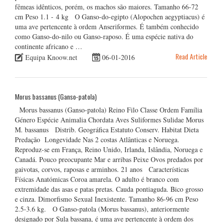
fêmeas idênticos, porém, os machos são maiores. Tamanho 66-72
cm Peso 1.1 - 4 kg O Ganso-do-egipto (Alopochen aegyptiacus) é
uma ave pertencente à ordem Anseriformes. É também conhecido
como Ganso-do-nilo ou Ganso-raposo. É uma espécie nativa do
continente africano e …
Read Article
Equipa Knoow.net
06-01-2016
Morus bassanus (Ganso-patola)
Morus bassanus (Ganso-patola) Reino Filo Classe Ordem Família
Género Espécie Animalia Chordata Aves Suliformes Sulidae Morus
M. bassanus Distrib. Geográfica Estatuto Conserv. Habitat Dieta
Predação Longevidade Nas 2 costas Atlânticas e Noruega.
Reproduz-se em França, Reino Unido, Irlanda, Islândia, Noruega e
Canadá. Pouco preocupante Mar e arribas Peixe Ovos predados por
gaivotas, corvos, raposas e arminhos. 21 anos Características
Físicas Anatómicas Coroa amarela. O adulto é branco com
extremidade das asas e patas pretas. Cauda pontiaguda. Bico grosso
e cinza. Dimorfismo Sexual Inexistente. Tamanho 86-96 cm Peso
2.5-3.6 kg. O Ganso-patola (Morus bassanus), anteriormente
designado por Sula bassana, é uma ave pertencente à ordem dos