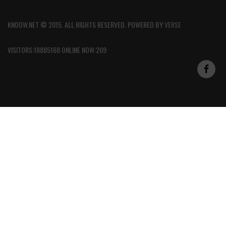
KNOOW.NET © 2015. ALL RIGHTS RESERVED. POWERED BY
VERSE
VISITORS:18885168 ONLINE NOW:209