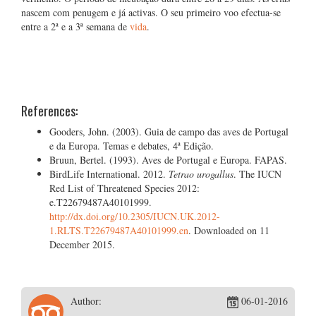
nascem com penugem e já activas. O seu primeiro voo efectua-se
entre a 2ª e a 3ª semana de
vida
.
References:
Gooders, John. (2003). Guia de campo das aves de Portugal
e da Europa. Temas e debates, 4ª Edição.
Bruun, Bertel. (1993). Aves de Portugal e Europa. FAPAS.
BirdLife International. 2012.
Tetrao urogallus
. The IUCN
Red List of Threatened Species 2012:
e.T22679487A40101999.
http://dx.doi.org/10.2305/IUCN.UK.2012-
1.RLTS.T22679487A40101999.en
. Downloaded on 11
December 2015.
Author:
06-01-2016