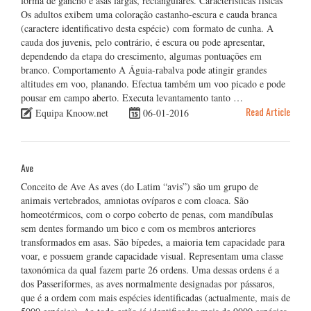
forma de gancho e asas largas, rectangulares. Características físicas
Os adultos exibem uma coloração castanho-escura e cauda branca
(caractere identificativo desta espécie) com formato de cunha. A
cauda dos juvenis, pelo contrário, é escura ou pode apresentar,
dependendo da etapa do crescimento, algumas pontuações em
branco. Comportamento A Águia-rabalva pode atingir grandes
altitudes em voo, planando. Efectua também um voo picado e pode
pousar em campo aberto. Executa levantamento tanto …
Read Article
Equipa Knoow.net
06-01-2016
Ave
Conceito de Ave As aves (do Latim “avis”) são um grupo de
animais vertebrados, amniotas ovíparos e com cloaca. São
homeotérmicos, com o corpo coberto de penas, com mandíbulas
sem dentes formando um bico e com os membros anteriores
transformados em asas. São bípedes, a maioria tem capacidade para
voar, e possuem grande capacidade visual. Representam uma classe
taxonómica da qual fazem parte 26 ordens. Uma dessas ordens é a
dos Passeriformes, as aves normalmente designadas por pássaros,
que é a ordem com mais espécies identificadas (actualmente, mais de