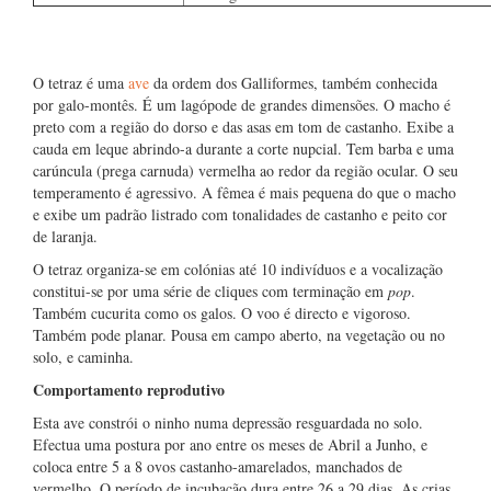
O tetraz é uma
ave
da ordem dos Galliformes, também conhecida
por galo-montês. É um lagópode de grandes dimensões. O macho é
preto com a região do dorso e das asas em tom de castanho. Exibe a
cauda em leque abrindo-a durante a corte nupcial. Tem barba e uma
carúncula (prega carnuda) vermelha ao redor da região ocular. O seu
temperamento é agressivo. A fêmea é mais pequena do que o macho
e exibe um padrão listrado com tonalidades de castanho e peito cor
de laranja.
O tetraz organiza-se em colónias até 10 indivíduos e a vocalização
constitui-se por uma série de cliques com terminação em
pop
.
Também cucurita como os galos. O voo é directo e vigoroso.
Também pode planar. Pousa em campo aberto, na vegetação ou no
solo, e caminha.
Comportamento reprodutivo
Esta ave constrói o ninho numa depressão resguardada no solo.
Efectua uma postura por ano entre os meses de Abril a Junho, e
coloca entre 5 a 8 ovos castanho-amarelados, manchados de
vermelho. O período de incubação dura entre 26 a 29 dias. As crias