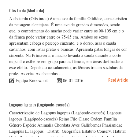
Otis tarda (Abetarda)
A abetarda (Otis tarda) é uma ave da família Otididae, característica
da paisagem alentejana. É uma ave de grandes dimensões, sendo
que, o comprimento do macho pode variar entre os 90-105 cm e o
da fêmea pode variar entre os 75-85 cm. Ambos os sexos
apresentam cabeça e pescoço cinzento, e o dorso, asas e cauda
castanhos, com listas pretas e brancas. Apresenta patas longas de cor
cinzenta. Na Primavera, o macho levanta a cauda durante a corte
nupcial e exibe-se em grupo para as fêmeas, em áreas destinadas a
esse efeito. Depois do acasalamento, as fêmeas tratam sozinhas da
prole. As crias As abetardas …
Read Article
Equipa Knoow.net
06-01-2016
Lagopus lagopus (Lagópode-escocês)
Caracterização de Lagopus lagopus (Lagópode-escocês) Lagopus
lagopus (Lagópode-escocês) Reino Filo Classe Ordem Família
Género Espécie Animalia Chordata Aves Galliformes Phasianidae
Lagopus L. lagopus Distrib. Geográfica Estatuto Conserv. Habitat