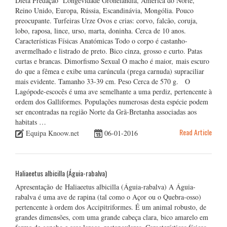
Dieta Predação Longevidade Gronelândia, América do Norte,
Reino Unido, Europa, Rússia, Escandinávia, Mongólia. Pouco
preocupante. Turfeiras Urze Ovos e crias: corvo, falcão, coruja,
lobo, raposa, lince, urso, marta, doninha. Cerca de 10 anos.
Características Físicas Anatómicas Todo o corpo é castanho-
avermelhado e listrado de preto. Bico cinza, grosso e curto. Patas
curtas e brancas. Dimorfismo Sexual O macho é maior, mais escuro
do que a fêmea e exibe uma carúncula (prega carnuda) supraciliar
mais evidente. Tamanho 33-39 cm. Peso Cerca de 570 g. O
Lagópode-escocês é uma ave semelhante a uma perdiz, pertencente à
ordem dos Galliformes. Populações numerosas desta espécie podem
ser encontradas na região Norte da Grã-Bretanha associadas aos
habitats …
Read Article
Equipa Knoow.net
06-01-2016
Haliaeetus albicilla (Águia-rabalva)
Apresentação de Haliaeetus albicilla (Águia-rabalva) A Águia-
rabalva é uma ave de rapina (tal como o Açor ou o Quebra-osso)
pertencente à ordem dos Accipitriformes. É um animal robusto, de
grandes dimensões, com uma grande cabeça clara, bico amarelo em