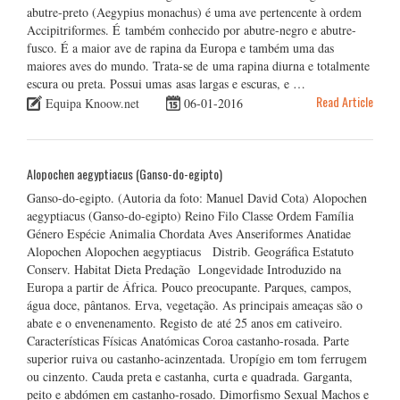
abutre-preto (Aegypius monachus) é uma ave pertencente à ordem
Accipitriformes. É também conhecido por abutre-negro e abutre-
fusco. É a maior ave de rapina da Europa e também uma das
maiores aves do mundo. Trata-se de uma rapina diurna e totalmente
escura ou preta. Possui umas asas largas e escuras, e …
Read Article
Equipa Knoow.net
06-01-2016
Alopochen aegyptiacus (Ganso-do-egipto)
Ganso-do-egipto. (Autoria da foto: Manuel David Cota) Alopochen
aegyptiacus (Ganso-do-egipto) Reino Filo Classe Ordem Família
Género Espécie Animalia Chordata Aves Anseriformes Anatidae
Alopochen Alopochen aegyptiacus Distrib. Geográfica Estatuto
Conserv. Habitat Dieta Predação Longevidade Introduzido na
Europa a partir de África. Pouco preocupante. Parques, campos,
água doce, pântanos. Erva, vegetação. As principais ameaças são o
abate e o envenenamento. Registo de até 25 anos em cativeiro.
Características Físicas Anatómicas Coroa castanho-rosada. Parte
superior ruiva ou castanho-acinzentada. Uropígio em tom ferrugem
ou cinzento. Cauda preta e castanha, curta e quadrada. Garganta,
peito e abdómen em castanho-rosado. Dimorfismo Sexual Machos e