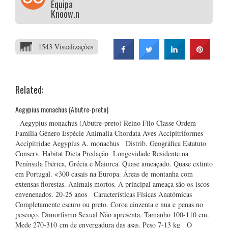
Equipa
Knoow.net
1543 Visualizações
Related:
Aegypius monachus (Abutre-preto)
Aegypius monachus (Abutre-preto) Reino Filo Classe Ordem
Família Género Espécie Animalia Chordata Aves Accipitriformes
Accipitridae Aegypius A. monachus Distrib. Geográfica Estatuto
Conserv. Habitat Dieta Predação Longevidade Residente na
Península Ibérica, Grécia e Maiorca. Quase ameaçado. Quase extinto
em Portugal. <300 casais na Europa. Áreas de montanha com
extensas florestas. Animais mortos. A principal ameaça são os iscos
envenenados. 20-25 anos Características Físicas Anatómicas
Completamente escuro ou preto. Coroa cinzenta e nua e penas no
pescoço. Dimorfismo Sexual Não apresenta. Tamanho 100-110 cm.
Mede 270-310 cm de envergadura das asas. Peso 7-13 kg O