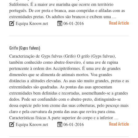
Suliformes. É a maior ave marinha que ocorre em território
português. De cor preta e branca, asas compridas e afiladas com as
extremidades pretas. Os adultos são brancos e exibem uma …
Read Article
Equipa Knoow.net
06-01-2016
Grifo (Gyps fulvus)
Caracterização de Gyps fulvus (Grifo) O grifo (Gyps fulvus),
também conhecido como abutre-fouveiro, é uma ave de rapina
pertencente à ordem dos Accipitriformes. É uma ave de grandes
dimensões que se alimenta de animais mortos. Voa grandes
distâncias a altitudes elevadas. As asas são muito grandes, pretas e as
extremidades são quadradas. As pontas das asas apresentam
extremidades bem definidas e recortadas, assemelhando-se a grandes
dedos. Pode ser confundido com o abutre-preto, distinguindo-se
dessa espécie pelo tom creme das suas coberturas, pelo pescoço mais
claro e pela curvatura da ponta das asas que revira para cima.
Características físicas A parte superior do corpo e a inferior …
Read Article
Equipa Knoow.net
06-01-2016