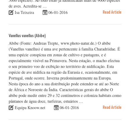
5000 espécies). Ao todo estão já identificadas mais de 9000 espécies
de aves. Acredita-se …
Read Article
Isa Teixeira
06-01-2016
Vanellus vanellus (Abibe)
Abibe (Fonte: Andreas Trepte, www.photo-natur.de.) O abibe
(Vanellus vanellus) é uma ave pertencente à família Charadriidae. É
uma espécie conspícua em zonas de cultivo e pastagens, e é
especialmente visível na Primavera. Nesta estação, o macho efectua
o seu primeiro voo de exibição no território de nidificação. Esta
espécie de ave nidifica na região da Eurasia e, ocasionalmente, em
Portugal, onde ocorre. Inverna predominantemente na Europa.
Nesta época do ano a sua distribuição pode estender-se até ao Norte
de África e Noroeste da Índia. Características gerais do abibe O
abibe pode medir entre 29 e 32 centímetros e coloniza habitats como
pântanos de água doce, turfeiras, estuários …
Read Article
Equipa Knoow.net
06-01-2016