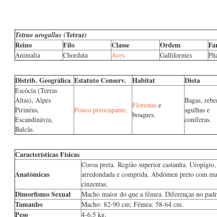
(Tetraz)
Tetrao urogallus
Reino
Filo
Classe
Ordem
Fa
Animalia
Chordata
Aves
Galliformes
Pha
Distrib. Geográfica
Estatuto Conserv.
Habitat
Dieta
Escócia (Terras
Altas), Alpes
Bagas, rebe
Florestas
e
Pirinéus,
Pouco preocupante.
agulhas e
bosques.
Escandinávia,
coníferas.
Balcãs.
Características Físicas
Coroa preta. Região superior castanha. Uropígio, 
Anatómicas
arredondada e comprida. Abdómen preto com manc
cinzentas.
Dimorfismo Sexual
Macho maior do que a fêmea. Diferenças no padrã
Tamanho
Macho: 82-90 cm; Fêmea: 58-64 cm.
Peso
4-6.5 kg.