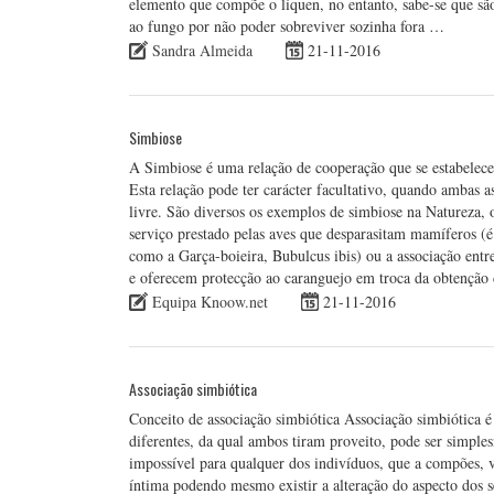
elemento que compõe o líquen, no entanto, sabe-se que são
ao fungo por não poder sobreviver sozinha fora …
Sandra Almeida
21-11-2016
Simbiose
A Simbiose é uma relação de cooperação que se estabelece 
Esta relação pode ter carácter facultativo, quando ambas 
livre. São diversos os exemplos de simbiose na Natureza, o
serviço prestado pelas aves que desparasitam mamíferos (é
como a Garça-boieira, Bubulcus ibis) ou a associação ent
e oferecem protecção ao caranguejo em troca da obtenção
Equipa Knoow.net
21-11-2016
Associação simbiótica
Conceito de associação simbiótica Associação simbiótica é
diferentes, da qual ambos tiram proveito, pode ser simple
impossível para qualquer dos indivíduos, que a compões, v
íntima podendo mesmo existir a alteração do aspecto dos s