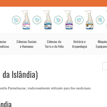
ncias
Ciências Sociais
Ciências da
História e
Máquin
máticas
e Humanas
Terra e da Vida
Arqueologia
Equipam
 da Islândia)
mília Parmeliaceae, tradicionalmente utilizado para fins medicinais.
ândia