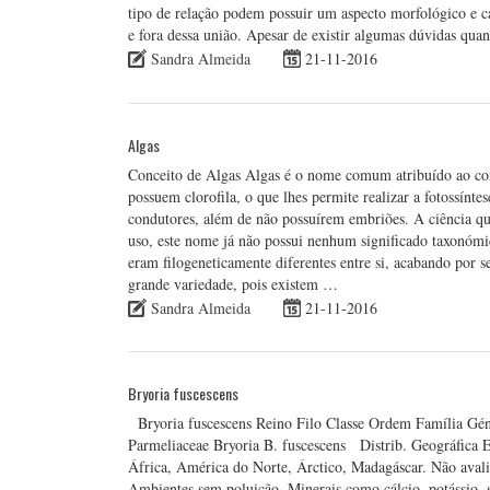
tipo de relação podem possuir um aspecto morfológico e ca
e fora dessa união. Apesar de existir algumas dúvidas qua
Sandra Almeida
21-11-2016
Algas
Conceito de Algas Algas é o nome comum atribuído ao conj
possuem clorofila, o que lhes permite realizar a fotossínte
condutores, além de não possuírem embriões. A ciência que 
uso, este nome já não possui nenhum significado taxonómi
eram filogeneticamente diferentes entre si, acabando por se
grande variedade, pois existem …
Sandra Almeida
21-11-2016
Bryoria fuscescens
Bryoria fuscescens Reino Filo Classe Ordem Família Gé
Parmeliaceae Bryoria B. fuscescens Distrib. Geográfica E
África, América do Norte, Árctico, Madagáscar. Não avalia
Ambientes sem poluição. Minerais como cálcio, potássio,