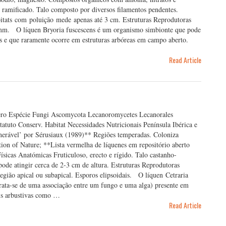
e ramificado. Talo composto por diversos filamentos pendentes.
tats com poluição mede apenas até 3 cm. Estruturas Reprodutoras
 mm. O líquen Bryoria fuscescens é um organismo simbionte que pode
s e que raramente ocorre em estruturas arbóreas em campo aberto.
Read Article
ero Espécie Fungi Ascomycota Lecanoromycetes Lecanorales
atuto Conserv. Habitat Necessidades Nutricionais Península Ibérica e
erável’ por Sérusiaux (1989)** Regiões temperadas. Coloniza
tion of Nature; **Lista vermelha de líquenes em repositório aberto
sicas Anatómicas Fruticuloso, erecto e rígido. Talo castanho-
de atingir cerca de 2-3 cm de altura. Estruturas Reprodutoras
egião apical ou subapical. Esporos elipsoidais. O líquen Cetraria
rata-se de uma associação entre um fungo e uma alga) presente em
ais arbustivas como …
Read Article