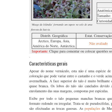
Anatómica
Tamanho:
Curiosidad
‘Musgo da Islândia’ formando um tapete no solo de uma
.
floresta da Suécia.
Distrib. Geográfica
Estat. Conservação
.
Árctico, Europa, Ásia,
Não avaliado
América do Norte, Antárctica.
.
Importante:
Clique para comentar ou colocar questões so
.
Características gerais
Apesar do nome vernáculo, esta não é uma espécie d
coloração que pode variar entre o castanho e o verde acin
avermelhada. A face superior do talo é muito brilhante e 
quase branca. Os lobos do talo são canelados devido 
enrolamento das suas margens, compostas por espículas.
Exibe por todo o talo pequenas manchas brancas qu
formato redondo ou irregular. Trata-se de pseudocifelas,
são efectuadas as trocas gasosas. As
populações
de Mus