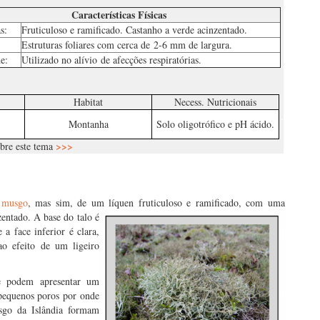
Características Físicas
s:
Fruticuloso e ramificado. Castanho a verde acinzentado.
Estruturas foliares com cerca de 2-6 mm de largura.
e:
Utilizado no alívio de afecções respiratórias.
Habitat
Necess. Nutricionais
.
Montanha
Solo oligotrófico e pH ácido.
>>>
bre este tema
e
musgo
, mas sim, de um líquen frutic
uloso e ramificado, com uma
zentado. A base do talo é
a face inferior é clara,
ao efeito de um ligeiro
e podem apresentar um
 pequenos poros por onde
go da Islândia formam