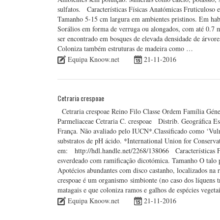
sulfatos. Características Físicas Anatómicas Fruticuloso 
Tamanho 5-15 cm largura em ambientes pristinos. Em habi
Sorálios em forma de verruga ou alongados, com até 0.7
ser encontrado em bosques de elevada densidade de árvore
Coloniza também estruturas de madeira como …
Equipa Knoow.net
21-11-2016
Cetraria crespoae
Cetraria crespoae Reino Filo Classe Ordem Família Gén
Parmeliaceae Cetraria C. crespoae Distrib. Geográfica Est
França. Não avaliado pelo IUCN*.Classificado como ‘Vuln
substratos de pH ácido. *International Union for Conserva
em: http://hdl.handle.net/2268/138066 Características Fí
esverdeado com ramificação dicotómica. Tamanho O talo po
Apotécios abundantes com disco castanho, localizados na r
crespoae é um organismo simbionte (no caso dos líquens t
matagais e que coloniza ramos e galhos de espécies veget
Equipa Knoow.net
21-11-2016