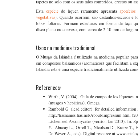
tapetes no solo com os seus talos compridos, erectos ou as
Esta
espécie
de líquen raramente apresenta
apotécios
(
vegetativas
). Quando ocorrem, são castanhos-escuros e l
lobos foliares. Formam estruturas em forma de taça q
disco plano ou convexo, com cerca de 2-10 mm de largura
…
Usos na medicina tradicional
O Musgo da Islândia é utilizado na medicina popular para 
em compostos balsâmicos (aromáticos) que facilitam a ex
Islândia esta é uma espécie tradicionalmente utilizada com
References:
Wirth, V. (2004). Guía de campo de los líquenes, m
(musgos y hepáticas). Omega.
Rambold G. (lead editor); for detailed information 
http://liasnames.lias.net/About/Impressum.html (
Lichenized Ascomycetes (version Jan 2013). In: S
Y., Abucay L., Orrell T., Nicolson D., Kunze T., 
De Wever A., eds). Digital resource at www.catalog