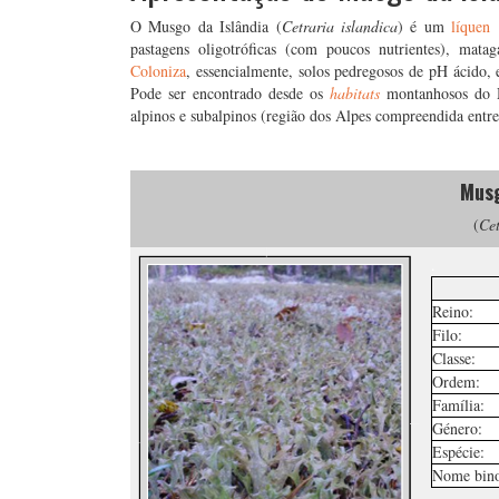
O Musgo da Islândia (
Cetraria islandica
) é um
líquen
p
pastagens oligotróficas (com poucos nutrientes), mat
Coloniza
, essencialmente, solos pedregosos de pH ácido,
Pode ser encontrado desde os
habitats
montanhosos do Me
alpinos e subalpinos (região dos Alpes compreendida entre
Musg
(
Cet
.
Reino:
Filo:
Classe:
Ordem:
Família:
Género:
Espécie:
Nome bino
.