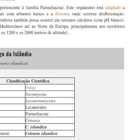
ertencente à família Parmeliaceae. Este organismo está
adaptado
a
agais com arbustos baixos e a
florestas
onde ocorreu desflorestação.
 embora também possa ocorrer em terrenos calcários (com pH básico).
diterrâneo até ao Norte da Europa, principalmente nos territórios
 os 1200 e os 2000 metros de altitude).
…
o da Islândia
raria islandica
)
Classificação Científica
Fungi
Ascomycota
Lecanoromycetes
Lecanorales
Parmeliaceae
Cetraria
C. islandica
mial:
Cetraria islandica