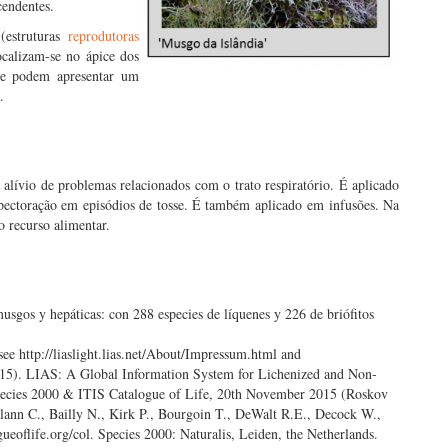
cendentes.
estruturas
reprodutoras
ocalizam-se no ápice dos
ue podem apresentar um
.
alívio de problemas relacionados com o trato respiratório. É aplicado
pectoração em episódios de tosse. É também aplicado em infusões. Na
o recurso alimentar.
usgos y hepáticas: con 288 especies de líquenes y 226 de briófitos
see http://liaslight.lias.net/About/Impressum.html and
2015). LIAS: A Global Information System for Lichenized and Non-
pecies 2000 & ITIS Catalogue of Life, 20th November 2015 (Roskov
Flann C., Bailly N., Kirk P., Bourgoin T., DeWalt R.E., Decock W.,
ueoflife.org/col. Species 2000: Naturalis, Leiden, the Netherlands.