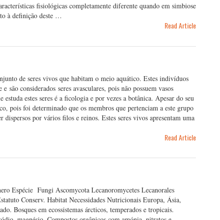
racterísticas fisiológicas completamente diferente quando em simbiose
nto à definição deste …
Read Article
unto de seres vivos que habitam o meio aquático. Estes indivíduos
se e são considerados seres avasculares, pois não possuem vasos
estuda estes seres é a ficologia e por vezes a botânica. Apesar do seu
co, pois foi determinado que os membros que pertenciam a este grupo
r dispersos por vários filos e reinos. Estes seres vivos apresentam uma
Read Article
nero Espécie Fungi Ascomycota Lecanoromycetes Lecanorales
statuto Conserv. Habitat Necessidades Nutricionais Europa, Ásia,
do. Bosques em ecossistemas árcticos, temperados e tropicais.
 sódio, magnésio. Compostos orgânicos com amónia, nitratos e