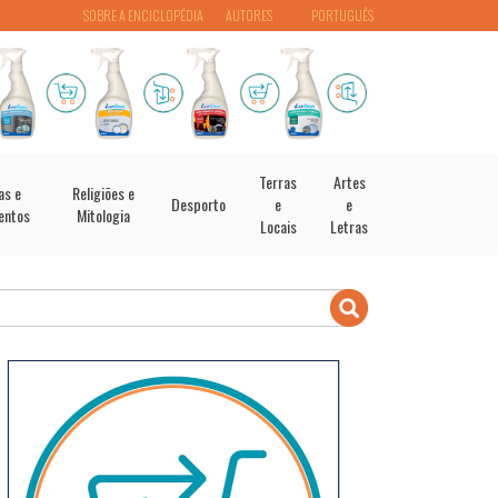
SOBRE A ENCICLOPÉDIA
AUTORES
PORTUGUÊS
Terras
Artes
as e
Religiões e
Desporto
e
e
entos
Mitologia
Locais
Letras