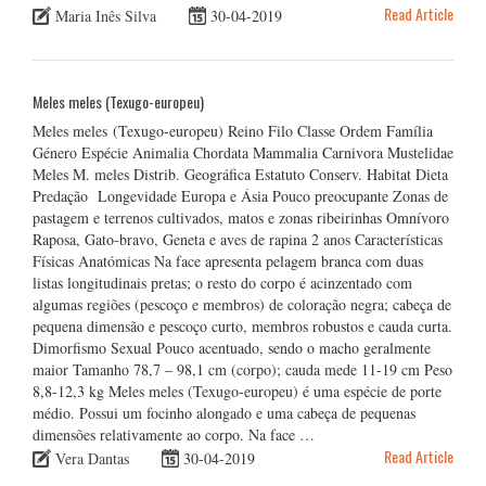
Read Article
Maria Inês Silva
30-04-2019
Meles meles (Texugo-europeu)
Meles meles (Texugo-europeu) Reino Filo Classe Ordem Família
Género Espécie Animalia Chordata Mammalia Carnivora Mustelidae
Meles M. meles Distrib. Geográfica Estatuto Conserv. Habitat Dieta
Predação Longevidade Europa e Ásia Pouco preocupante Zonas de
pastagem e terrenos cultivados, matos e zonas ribeirinhas Omnívoro
Raposa, Gato-bravo, Geneta e aves de rapina 2 anos Características
Físicas Anatómicas Na face apresenta pelagem branca com duas
listas longitudinais pretas; o resto do corpo é acinzentado com
algumas regiões (pescoço e membros) de coloração negra; cabeça de
pequena dimensão e pescoço curto, membros robustos e cauda curta.
Dimorfismo Sexual Pouco acentuado, sendo o macho geralmente
maior Tamanho 78,7 – 98,1 cm (corpo); cauda mede 11-19 cm Peso
8,8-12,3 kg Meles meles (Texugo-europeu) é uma espécie de porte
médio. Possui um focinho alongado e uma cabeça de pequenas
dimensões relativamente ao corpo. Na face …
Read Article
Vera Dantas
30-04-2019