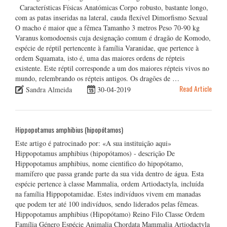
Características Físicas Anatómicas Corpo robusto, bastante longo,
com as patas inseridas na lateral, cauda flexível Dimorfismo Sexual
O macho é maior que a fêmea Tamanho 3 metros Peso 70-90 kg
Varanus komodoensis cuja designação comum é dragão de Komodo,
espécie de réptil pertencente à família Varanidae, que pertence à
ordem Squamata, isto é, uma das maiores ordens de répteis
existente. Este réptil corresponde a um dos maiores répteis vivos no
mundo, relembrando os répteis antigos. Os dragões de …
Read Article
Sandra Almeida
30-04-2019
Hippopotamus amphibius (hipopótamos)
Este artigo é patrocinado por: «A sua instituição aqui»
Hippopotamus amphibius (hipopótamos) - descrição De
Hippopotamus amphibius, nome cientifico do hipopótamo,
mamífero que passa grande parte da sua vida dentro de água. Esta
espécie pertence à classe Mammalia, ordem Artiodactyla, incluída
na família Hippopotamidae. Estes indivíduos vivem em manadas
que podem ter até 100 indivíduos, sendo liderados pelas fêmeas.
Hippopotamus amphibius (Hipopótamo) Reino Filo Classe Ordem
Família Género Espécie Animalia Chordata Mammalia Artiodactyla