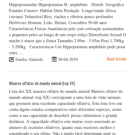
Hippopotamidae Hippopotamus H. amphibius Distrib. Geográfica
Estatuto Conserv. Habitat Dieta Predação Longevidade África
(savana) Vulnerável Rios, riachos e ribeiros pouco profundos
Herbívoro Homem, Leão, Hienas, Crocodilos 50-60 anos
Características Físicas Anatómicas pele com coloração acinzentadas
e pequenos pelos ao longo de um corpo roliço Dimorfismo Sexual O
macho é maior que a fêmea Tamanho 2.09m - 5.05m Peso 1.700kg
- 3.200kg Características Um Hippopotamus amphibius pode pesar
entre …
Read Article
Sandra Almeida
30-04-2019
Maiores olfatos do mundo animal (top XX)
Lista dos XX maiores olfatos do mundo animal Maiores olfatos do
mundo animal (top XX) corresponde a uma lista de vinte animais
que possuem uma excelente capacidade olfativa. Esta lista teve em
conta alguns estudos comparativos entre diferentes espécies, assim
como a sua capacidade de descobrir presas (alimentos) a grande
distância. A capacidade olfativa está muitas vezes associado ao
número de recetores olfativos, quanto mais recetores melhor é
considerado o seu olfato. Não é muito fácil determinar qual os