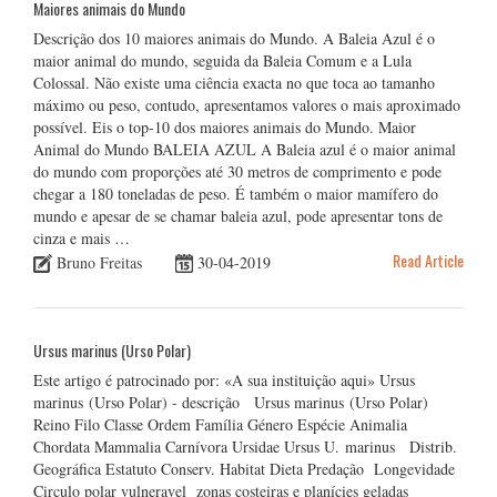
Maiores animais do Mundo
Descrição dos 10 maiores animais do Mundo. A Baleia Azul é o
maior animal do mundo, seguida da Baleia Comum e a Lula
Colossal. Não existe uma ciência exacta no que toca ao tamanho
máximo ou peso, contudo, apresentamos valores o mais aproximado
possível. Eis o top-10 dos maiores animais do Mundo. Maior
Animal do Mundo BALEIA AZUL A Baleia azul é o maior animal
do mundo com proporções até 30 metros de comprimento e pode
chegar a 180 toneladas de peso. É também o maior mamífero do
mundo e apesar de se chamar baleia azul, pode apresentar tons de
cinza e mais …
Read Article
Bruno Freitas
30-04-2019
Ursus marinus (Urso Polar)
Este artigo é patrocinado por: «A sua instituição aqui» Ursus
marinus (Urso Polar) - descrição Ursus marinus (Urso Polar)
Reino Filo Classe Ordem Família Género Espécie Animalia
Chordata Mammalia Carnívora Ursidae Ursus U. marinus Distrib.
Geográfica Estatuto Conserv. Habitat Dieta Predação Longevidade
Circulo polar vulneravel zonas costeiras e planícies geladas