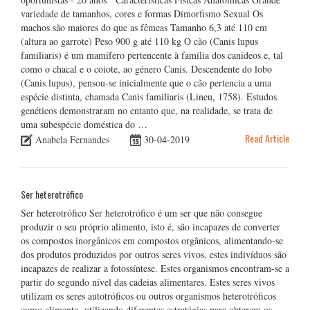
variedade de tamanhos, cores e formas Dimorfismo Sexual Os
machos são maiores do que as fêmeas Tamanho 6,3 até 110 cm
(altura ao garrote) Peso 900 g até 110 kg O cão (Canis lupus
familiaris) é um mamífero pertencente à família dos canídeos e, tal
como o chacal e o coiote, ao género Canis. Descendente do lobo
(Canis lupus), pensou-se inicialmente que o cão pertencia a uma
espécie distinta, chamada Canis familiaris (Lineu, 1758). Estudos
genéticos demonstraram no entanto que, na realidade, se trata de
uma subespécie doméstica do …
Read Article
Anabela Fernandes
30-04-2019
Ser heterotrófico
Ser heterotrófico Ser heterotrófico é um ser que não consegue
produzir o seu próprio alimento, isto é, são incapazes de converter
os compostos inorgânicos em compostos orgânicos, alimentando-se
dos produtos produzidos por outros seres vivos, estes indivíduos são
incapazes de realizar a fotossíntese. Estes organismos encontram-se a
partir do segundo nível das cadeias alimentares. Estes seres vivos
utilizam os seres autotróficos ou outros organismos heterotróficos
como alimento, utilizando diferentes estratégias para obterem os