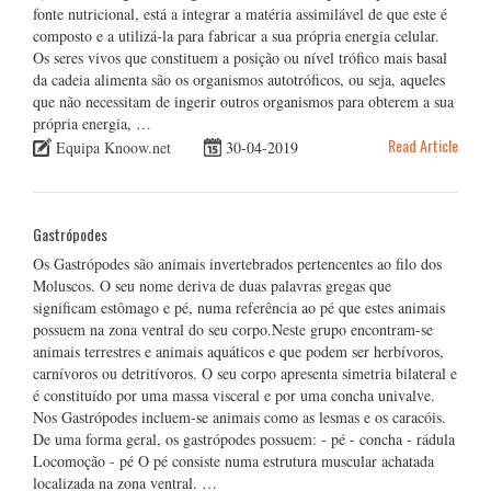
fonte nutricional, está a integrar a matéria assimilável de que este é
composto e a utilizá-la para fabricar a sua própria energia celular.
Os seres vivos que constituem a posição ou nível trófico mais basal
da cadeia alimenta são os organismos autotróficos, ou seja, aqueles
que não necessitam de ingerir outros organismos para obterem a sua
própria energia, …
Read Article
Equipa Knoow.net
30-04-2019
Gastrópodes
Os Gastrópodes são animais invertebrados pertencentes ao filo dos
Moluscos. O seu nome deriva de duas palavras gregas que
significam estômago e pé, numa referência ao pé que estes animais
possuem na zona ventral do seu corpo.Neste grupo encontram-se
animais terrestres e animais aquáticos e que podem ser herbívoros,
carnívoros ou detritívoros. O seu corpo apresenta simetria bilateral e
é constituído por uma massa visceral e por uma concha univalve.
Nos Gastrópodes incluem-se animais como as lesmas e os caracóis.
De uma forma geral, os gastrópodes possuem: - pé - concha - rádula
Locomoção - pé O pé consiste numa estrutura muscular achatada
localizada na zona ventral. …