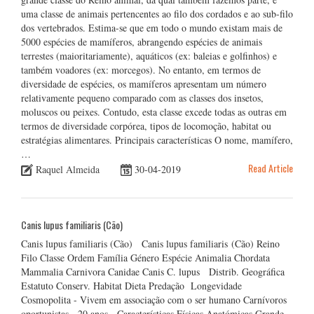
uma classe de animais pertencentes ao filo dos cordados e ao sub-filo
dos vertebrados. Estima-se que em todo o mundo existam mais de
5000 espécies de mamíferos, abrangendo espécies de animais
terrestes (maioritariamente), aquáticos (ex: baleias e golfinhos) e
também voadores (ex: morcegos). No entanto, em termos de
diversidade de espécies, os mamíferos apresentam um número
relativamente pequeno comparado com as classes dos insetos,
moluscos ou peixes. Contudo, esta classe excede todas as outras em
termos de diversidade corpórea, tipos de locomoção, habitat ou
estratégias alimentares. Principais características O nome, mamífero,
…
Read Article
Raquel Almeida
30-04-2019
Canis lupus familiaris (Cão)
Canis lupus familiaris (Cão) Canis lupus familiaris (Cão) Reino
Filo Classe Ordem Família Género Espécie Animalia Chordata
Mammalia Carnivora Canidae Canis C. lupus Distrib. Geográfica
Estatuto Conserv. Habitat Dieta Predação Longevidade
Cosmopolita - Vivem em associação com o ser humano Carnívoros
oportunistas - 20 anos Características Físicas Anatómicas Grande