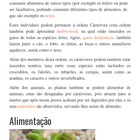
consumir alimentos de outros tipos (por exemplo os leões) ou pode
ser facultativa, podendo consumir diferentes tipos de alimentos, de
que são exemplo os
ursos
.
Estes indivíduos podem pertencer à ordem Carnívora (esta ordem
também pode apresentar
herbívoros
), na qual estão inseridos os
gatos de todas as espécies leões, tigres,
gatos domésticos
, também
fazem parte o cão, o lobo, as chitas, as focas e outros mamíferos
aquáticos, assim como o urso.
Além dos membros desta ordem, os carnívoros podem também estar
inseridos noutros taxa entre essas espécies estão incluídos os
crocodilos, os falcões, os tubarões, as corujas, assim como as
aranhas, os caracóis e outros invertebrados.
Além dos animais, as plantas também se podem alimentar de
animais, estas são designadas por carnívoras, pois atraem para si
insetos que após serem presos acabam por ser digeridos por elas e os
seus
nutrientes
são absorvidos, servindo-lhes assim de alimento.
Alimentação