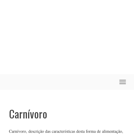
Toggle
naviga
Carnívoro
Carnívoro, descrição das características desta forma de alimentação,