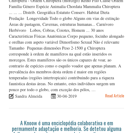
Chiroptera - Ordem Chiroptera (morcego) Reino Filo Classe Ordem
Família Género Espécie Animalia Chordata Mammalia Chiroptera
... ... ... Distrib. Geográfica Estatuto Conserv. Habitat Dieta
Predação Longevidade Todo o globo Alguns em vias de extinção
Áreas de pastagem, Cavernas, estruturas humanas... Carnívoro
Herbívoro Lobos, Cobras, Coiotes, Homem ... 30 anos
Características Físicas Anatómicas Corpo pequeno, focinho alongado
e orelhas com aspeto variável Dimorfismo Sexual Não é relevante
Tamanho Pequenas dimensões Peso 2-1500 g Chiroptera
corresponde à ordem de mamíferos na qual estão inseridos os
morcegos. Estes mamíferos são os únicos capazes de voar, ao
contrario de espécies como o esquilo voador que apenas planam. A
prevalência dos membros desta ordem é maior em regiões
temperadas (regiões intertropicais) contribuindo para a riqueza
faunistica destas áreas. No entanto, estes indivíduos surgem um
pouco por todo o globo, com exceção dos pólos, …
Read Article
Sandra Almeida
30-04-2019
A Knoow é uma enciclopédia colaborativa e em
permamente adaptação e melhoria. Se detetou alguma