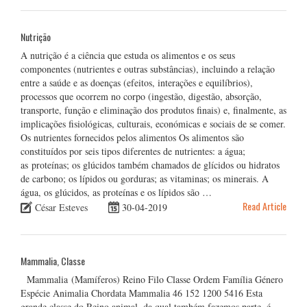
Nutrição
A nutrição é a ciência que estuda os alimentos e os seus
componentes (nutrientes e outras substâncias), incluindo a relação
entre a saúde e as doenças (efeitos, interações e equilíbrios),
processos que ocorrem no corpo (ingestão, digestão, absorção,
transporte, função e eliminação dos produtos finais) e, finalmente, as
implicações fisiológicas, culturais, económicas e sociais de se comer.
Os nutrientes fornecidos pelos alimentos Os alimentos são
constituídos por seis tipos diferentes de nutrientes: a água;
as proteínas; os glúcidos também chamados de glícidos ou hidratos
de carbono; os lípidos ou gorduras; as vitaminas; os minerais. A
água, os glúcidos, as proteínas e os lípidos são …
Read Article
César Esteves
30-04-2019
Mammalia, Classe
Mammalia (Mamíferos) Reino Filo Classe Ordem Família Género
Espécie Animalia Chordata Mammalia 46 152 1200 5416 Esta
grande classe do Reino animal, da qual também fazemos parte, é