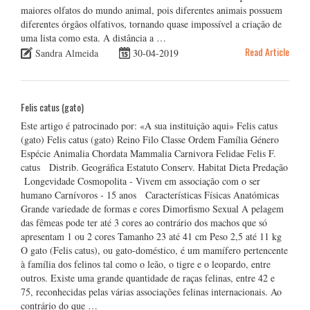
maiores olfatos do mundo animal, pois diferentes animais possuem
diferentes órgãos olfativos, tornando quase impossível a criação de
uma lista como esta. A distância a …
Read Article
Sandra Almeida
30-04-2019
Felis catus (gato)
Este artigo é patrocinado por: «A sua instituição aqui» Felis catus
(gato) Felis catus (gato) Reino Filo Classe Ordem Família Género
Espécie Animalia Chordata Mammalia Carnivora Felidae Felis F.
catus Distrib. Geográfica Estatuto Conserv. Habitat Dieta Predação
Longevidade Cosmopolita - Vivem em associação com o ser
humano Carnívoros - 15 anos Características Físicas Anatómicas
Grande variedade de formas e cores Dimorfismo Sexual A pelagem
das fêmeas pode ter até 3 cores ao contrário dos machos que só
apresentam 1 ou 2 cores Tamanho 23 até 41 cm Peso 2,5 até 11 kg
O gato (Felis catus), ou gato-doméstico, é um mamífero pertencente
à família dos felinos tal como o leão, o tigre e o leopardo, entre
outros. Existe uma grande quantidade de raças felinas, entre 42 e
75, reconhecidas pelas várias associações felinas internacionais. Ao
contrário do que …