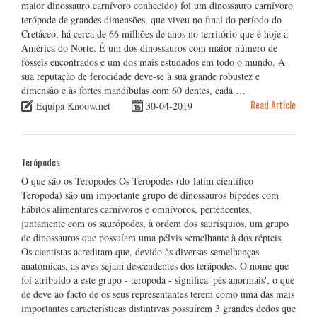
maior dinossauro carnívoro conhecido) foi um dinossauro carnívoro
terópode de grandes dimensões, que viveu no final do período do
Cretáceo, há cerca de 66 milhões de anos no território que é hoje a
América do Norte. É um dos dinossauros com maior número de
fósseis encontrados e um dos mais estudados em todo o mundo. A
sua reputação de ferocidade deve-se à sua grande robustez e
dimensão e às fortes mandíbulas com 60 dentes, cada …
Read Article
Equipa Knoow.net
30-04-2019
Terópodes
O que são os Terópodes Os Terópodes (do latim científico
Teropoda) são um importante grupo de dinossauros bípedes com
hábitos alimentares carnívoros e omnívoros, pertencentes,
juntamente com os saurópodes, à ordem dos saurísquios, um grupo
de dinossauros que possuíam uma pélvis semelhante à dos répteis.
Os cientistas acreditam que, devido às diversas semelhanças
anatómicas, as aves sejam descendentes dos terápodes. O nome que
foi atribuído a este grupo - teropoda - significa 'pés anormais', o que
de deve ao facto de os seus representantes terem como uma das mais
importantes características distintivas possuírem 3 grandes dedos que