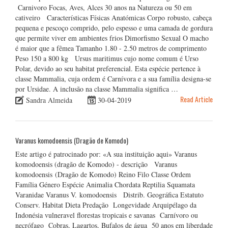
Carnivoro Focas, Aves, Alces 30 anos na Natureza ou 50 em
cativeiro Características Físicas Anatómicas Corpo robusto, cabeça
pequena e pescoço comprido, pelo espesso e uma camada de gordura
que permite viver em ambientes frios Dimorfismo Sexual O macho
é maior que a fêmea Tamanho 1.80 - 2.50 metros de comprimento
Peso 150 a 800 kg Ursus maritimus cujo nome comum é Urso
Polar, devido ao seu habitat preferencial. Esta espécie pertence à
classe Mammalia, cuja ordem é Carnívora e a sua família designa-se
por Ursidae. A inclusão na classe Mammalia significa …
Read Article
Sandra Almeida
30-04-2019
Varanus komodoensis (Dragão de Komodo)
Este artigo é patrocinado por: «A sua instituição aqui» Varanus
komodoensis (dragão de Komodo) - descrição Varanus
komodoensis (Dragão de Komodo) Reino Filo Classe Ordem
Família Género Espécie Animalia Chordata Reptilia Squamata
Varanidae Varanus V. komodoensis Distrib. Geográfica Estatuto
Conserv. Habitat Dieta Predação Longevidade Arquipélago da
Indonésia vulneravel florestas tropicais e savanas Carnívoro ou
necrófago Cobras, Lagartos, Bufalos de água 50 anos em liberdade