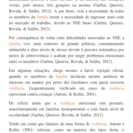
vivem, pelo menos, três gerações na mesma (Garbin, Queiroz,
Rovida, & Saliba, 2012). A par disso, vem a necessidade de todos
os membros da
família
terem a necessidade de ingressar mais cedo
no mercado de trabalho, devido ao NSE baixo (Garbin, Queiroz,
Rovida, & Saliba, 2012).
Por consequência de todas estas dificuldades associadas ao NSE a
família
vive num contexto de grande pobreza, constantemente
submetida a altos níveis de stresse devido à procura sistemática por
meios de sobrevivência e acabam por surgir problemas emocionais
entre os membros (Garbin, Queiroz, Rovida, & Saliba, 2012).
Em algumas situações, chega mesmo a haver rejeição oficial,
quando os membros da
família
declaram mesmo ausência de
interesse em manter por perto dos familiares com quem exercem
violência
, frequentemente verificado em casos de
violência
emocional contra crianças (Antoni, & Koller, 2001).
De referir ainda que a
violência
emocional está presente,
maioritariamente em famílias monoparentais e com baixo nível de
escolaridade (Garbin, Queiroz, Rovida, & Saliba, 2012).
Tendo em conta que falamos de uma forma de
violência
, Antoni e
Koller (2001) referem, como na maioria dos tipos desta, o