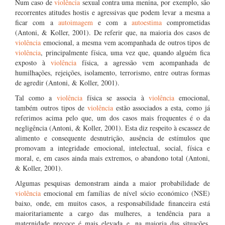
Num caso de
violência
sexual contra uma menina, por exemplo, são
recorrentes atitudes hostis e agressivas que podem levar a mesma a
ficar com a
autoimagem
e com a
autoestima
comprometidas
(Antoni, & Koller, 2001). De referir que, na maioria dos casos de
violência
emocional, a mesma vem acompanhada de outros tipos de
violência
, principalmente física, uma vez que, quando alguém fica
exposto à
violência
física, a agressão vem acompanhada de
humilhações, rejeições, isolamento, terrorismo, entre outras formas
de agredir (Antoni, & Koller, 2001).
Tal como a
violência
física se associa à
violência
emocional,
também outros tipos de
violência
estão associados a esta, como já
referimos acima pelo que, um dos casos mais frequentes é o da
negligência (Antoni, & Koller, 2001). Esta diz respeito à escassez de
alimento e consequente desnutrição, ausência de estímulos que
promovam a integridade emocional, intelectual, social, física e
moral, e, em casos ainda mais extremos, o abandono total (Antoni,
& Koller, 2001).
Algumas pesquisas demonstram ainda a maior probabilidade de
violência
emocional em famílias de nível sócio económico (NSE)
baixo, onde, em muitos casos, a responsabilidade financeira está
maioritariamente a cargo das mulheres, a tendência para a
maternidade precoce é mais elevada e, na maioria das situações,