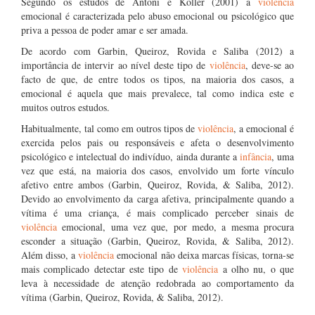
Segundo os estudos de Antoni e Koller (2001) a
violência
emocional é caracterizada pelo abuso emocional ou psicológico que
priva a pessoa de poder amar e ser amada.
De acordo com Garbin, Queiroz, Rovida e Saliba (2012) a
importância de intervir ao nível deste tipo de
violência
, deve-se ao
facto de que, de entre todos os tipos, na maioria dos casos, a
emocional é aquela que mais prevalece, tal como indica este e
muitos outros estudos.
Habitualmente, tal como em outros tipos de
violência
, a emocional é
exercida pelos pais ou responsáveis e afeta o desenvolvimento
psicológico e intelectual do indivíduo, ainda durante a
infância
, uma
vez que está, na maioria dos casos, envolvido um forte vínculo
afetivo entre ambos (Garbin, Queiroz, Rovida, & Saliba, 2012).
Devido ao envolvimento da carga afetiva, principalmente quando a
vítima é uma criança, é mais complicado perceber sinais de
violência
emocional, uma vez que, por medo, a mesma procura
esconder a situação (Garbin, Queiroz, Rovida, & Saliba, 2012).
Além disso, a
violência
emocional não deixa marcas físicas, torna-se
mais complicado detectar este tipo de
violência
a olho nu, o que
leva à necessidade de atenção redobrada ao comportamento da
vítima (Garbin, Queiroz, Rovida, & Saliba, 2012).