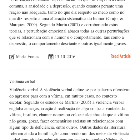
comuns, a ansiedade e a depressão, quando estamos perante uma
reação não adequada, tanto no que diz respeito ao medo como no
que diz respeito a uma alteração sistemática do humor (Crujo, &
Marques, 2009). Segundo Murta (2007) e corroborando estas
teorias, a perturbação emocional abarca todas as outras perturbações
que se relacionam com o humor e o comportamento, tais como a
depressão, o comportamento desviante e outros igualmente graves.
…
Read Article
Maria Fontes
13-10-2016
Violência verbal
Violência verbal A violência verbal define-se por palavras ofensivas
do agressor para com a vítima, em muitos casos, no contexto
escolar. Segundo os estudos de Martins (2005) a violência verbal
engloba ameaças, coação à realização de algo contra a vontade da
vítima, insultos, chamar nomes ou colocar alcunhas de que a vítima
não gosta, gozar, fazer comentários racistas ou relacionados com
algum tipo de deficiência, entre outros. Outros dados da literatura
referem ainda a humilhação como sendo um dos meios de violência
verbal mas vividos pelas vítimas em contexto escolar (Njaine, &