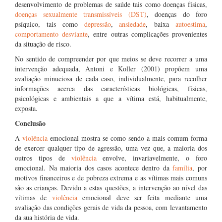
desenvolvimento de problemas de saúde tais como doenças físicas,
doenças sexualmente transmissíveis (DST)
, doenças do foro
psíquico, tais como
depressão
,
ansiedade
, baixa
autoestima
,
comportamento desviante
, entre outras complicações provenientes
da situação de risco.
No sentido de compreender por que meios se deve recorrer a uma
intervenção adequada, Antoni e Koller (2001) propõem uma
avaliação minuciosa de cada caso, individualmente, para recolher
informações acerca das características biológicas, físicas,
psicológicas e ambientais a que a vítima está, habitualmente,
exposta.
Conclusão
A
violência
emocional mostra-se como sendo a mais comum forma
de exercer qualquer tipo de agressão, uma vez que, a maioria dos
outros tipos de
violência
envolve, invariavelmente, o foro
emocional. Na maioria dos casos acontece dentro da
família
, por
motivos financeiros e de pobreza extrema e as vítimas mais comuns
são as crianças. Devido a estas questões, a intervenção ao nível das
vítimas de
violência
emocional deve ser feita mediante uma
avaliação das condições gerais de vida da pessoa, com levantamento
da sua história de vida.