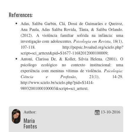
References:
Adas, Saliba Garbin, Clá, Dossi de Guimarães e Queiroz,
Ana Paula, Adas Saliba Rovida, Tânia, & Saliba Orlando.
(2012). A violência familiar sofrida na infância: uma
investigação com adolescentes.
Psicologia em Revista
, 18(1),
107-118. http://pepsic.bvsalud.org/scielo.php?
script=sci_arttext&pid=S1677-11682012000100009;
Antoni, Clarissa De, & Koller, Silvia Helena. (2001). O
psicólogo ecológico no contexto institucional: uma
experiência com meninas vítimas de violência.
Psicologia:
Ciência e Profissão
, 21(1), 14-29.
http://www.scielo.br/scielo.php?pid=S1414-
98932001000100003&script=sci_arttext.
Author:
13-10-2016
Maria
Fontes