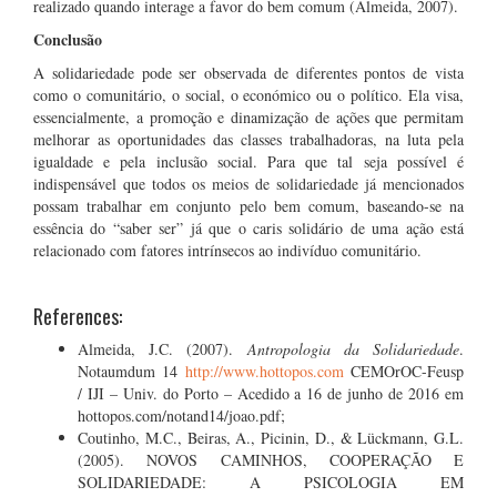
realizado quando interage a favor do bem comum (Almeida, 2007).
Conclusão
A solidariedade pode ser observada de diferentes pontos de vista
como o comunitário, o social, o económico ou o político. Ela visa,
essencialmente, a promoção e dinamização de ações que permitam
melhorar as oportunidades das classes trabalhadoras, na luta pela
igualdade e pela inclusão social. Para que tal seja possível é
indispensável que todos os meios de solidariedade já mencionados
possam trabalhar em conjunto pelo bem comum, baseando-se na
essência do “saber ser” já que o caris solidário de uma ação está
relacionado com fatores intrínsecos ao indivíduo comunitário.
References:
Almeida, J.C. (2007).
Antropologia da Solidariedade
.
Notaumdum 14
http://www.hottopos.com
CEMOrOC-Feusp
/ IJI – Univ. do Porto – Acedido a 16 de junho de 2016 em
hottopos.com/notand14/joao.pdf;
Coutinho, M.C., Beiras, A., Picinin, D., & Lückmann, G.L.
(2005). NOVOS CAMINHOS, COOPERAÇÃO E
SOLIDARIEDADE: A PSICOLOGIA EM