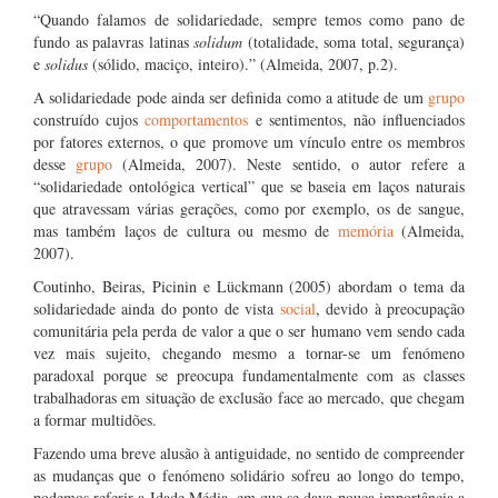
“Quando falamos de solidariedade, sempre temos como pano de
fundo as palavras latinas
solidum
(totalidade, soma total, segurança)
e
solidus
(sólido, maciço, inteiro).” (Almeida, 2007, p.2).
A solidariedade pode ainda ser definida como a atitude de um
grupo
construído cujos
comportamentos
e sentimentos, não influenciados
por fatores externos, o que promove um vínculo entre os membros
desse
grupo
(Almeida, 2007). Neste sentido, o autor refere a
“solidariedade ontológica vertical” que se baseia em laços naturais
que atravessam várias gerações, como por exemplo, os de sangue,
mas também laços de cultura ou mesmo de
memória
(Almeida,
2007).
Coutinho, Beiras, Picinin e Lückmann (2005) abordam o tema da
solidariedade ainda do ponto de vista
social
, devido à preocupação
comunitária pela perda de valor a que o ser humano vem sendo cada
vez mais sujeito, chegando mesmo a tornar-se um fenómeno
paradoxal porque se preocupa fundamentalmente com as classes
trabalhadoras em situação de exclusão face ao mercado, que chegam
a formar multidões.
Fazendo uma breve alusão à antiguidade, no sentido de compreender
as mudanças que o fenómeno solidário sofreu ao longo do tempo,
podemos referir a Idade Média, em que se dava pouca importância a