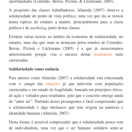
oportunidades (Coutinho, Beiras, Picinin, & Lückmann, 2005).
A propósito das classes trabalhadoras, Almeida (2007) observa a
solidariedade do ponto de vista político, uma vez que ela se tornou
numa espécie de estatuto a manter, principalmente para a classe
política e de
marketing
junto destas classes.
Existem várias teorias no âmbito da economia de solidariedade, no
entanto, uma das que mais se destacam pelos estudos de Coutinho,
Beiras, Picinin e Lückmann (2005) é a que já mencionamos
anteriormente porque visa o encaixe destas
populações
mais
carenciadas.
Solidariedade como essência
Para autores como Almeida (2007) a solidariedade está relacionada
com o campo das
emoções
já que intervém com populações
carenciadas e em estado de fragilidade, baseada em princípios éticos,
de ação e voltados para resultados, pelo que o conceito emerge ainda
do “saber ser”. Partindo destes pressupostos e fácil compreender que
a solidariedade é algo intrínseco que tem origem na natureza e
identidade humana (Almeida, 2007).
Desta forma, é possível compreender que a solidariedade pouco tem
de individualista, uma vez que o ser humano solidário sente-se