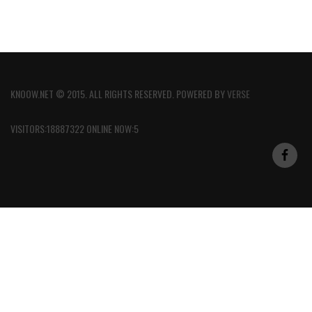
KNOOW.NET © 2015. ALL RIGHTS RESERVED. POWERED BY
VERSE
VISITORS:18887322 ONLINE NOW:5