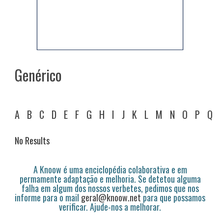
Genérico
A
B
C
D
E
F
G
H
I
J
K
L
M
N
O
P
Q
No Results
A Knoow é uma enciclopédia colaborativa e em
permamente adaptação e melhoria. Se detetou alguma
falha em algum dos nossos verbetes, pedimos que nos
informe para o mail
geral@knoow.net
para que possamos
verificar. Ajude-nos a melhorar.