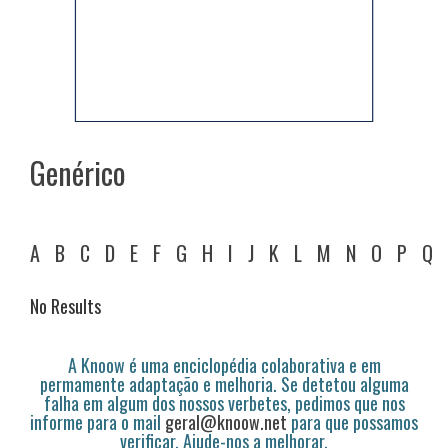
Genérico
A
B
C
D
E
F
G
H
I
J
K
L
M
N
O
P
Q
No Results
A Knoow é uma enciclopédia colaborativa e em
permamente adaptação e melhoria. Se detetou alguma
falha em algum dos nossos verbetes, pedimos que nos
informe para o mail
geral@knoow.net
para que possamos
verificar. Ajude-nos a melhorar.