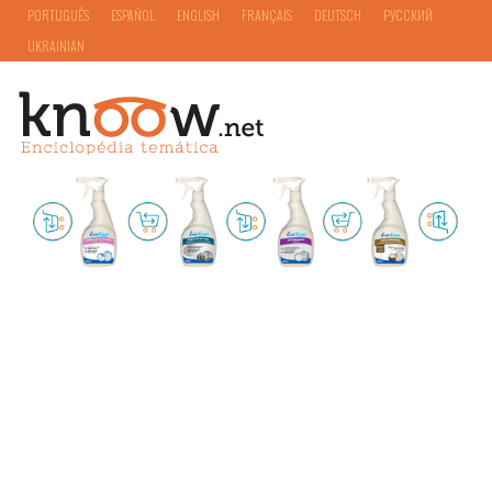
PORTUGUÊS
ESPAÑOL
ENGLISH
FRANÇAIS
DEUTSCH
РУССКИЙ
UKRAINIAN