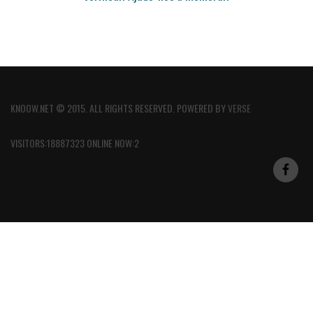
KNOOW.NET © 2015. ALL RIGHTS RESERVED. POWERED BY
VERSE
VISITORS:18887323 ONLINE NOW:2