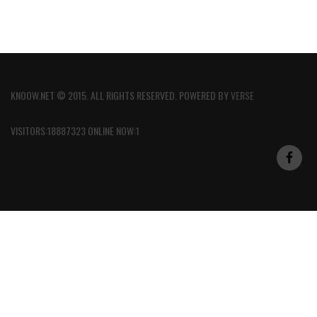
KNOOW.NET © 2015. ALL RIGHTS RESERVED. POWERED BY
VERSE
VISITORS:18887323 ONLINE NOW:1