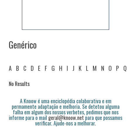
Genérico
A
B
C
D
E
F
G
H
I
J
K
L
M
N
O
P
Q
No Results
A Knoow é uma enciclopédia colaborativa e em
permamente adaptação e melhoria. Se detetou alguma
falha em algum dos nossos verbetes, pedimos que nos
informe para o mail
geral@knoow.net
para que possamos
verificar. Ajude-nos a melhorar.