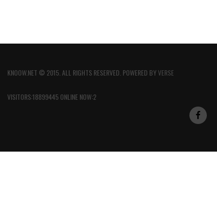
KNOOW.NET © 2015. ALL RIGHTS RESERVED. POWERED BY
VERSE
VISITORS:18899445 ONLINE NOW:2