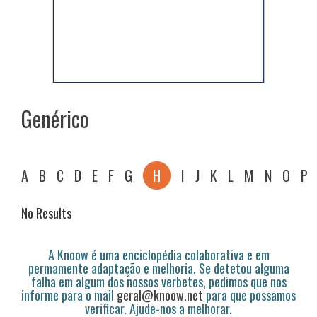
Genérico
A
B
C
D
E
F
G
H
I
J
K
L
M
N
O
P
No Results
A Knoow é uma enciclopédia colaborativa e em
permamente adaptação e melhoria. Se detetou alguma
falha em algum dos nossos verbetes, pedimos que nos
informe para o mail
geral@knoow.net
para que possamos
verificar. Ajude-nos a melhorar.