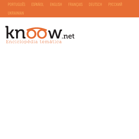
PORTUGUÊS
ESPAÑOL
ENGLISH
FRANÇAIS
DEUTSCH
РУССКИЙ
UKRAINIAN