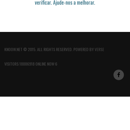
verificar. Ajude-nos a melhorar.
KNOOW.NET © 2015. ALL RIGHTS RESERVED. POWERED BY
VERSE
VISITORS:18886918 ONLINE NOW:6