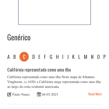
Genérico
A
B
C
D
E
F
G
H
I
J
K
L
M
N
O
P
Califórnia representada como uma ilha
Califórnia representada como uma ilha Neste mapa de Johannes
Vingboons, (c.1650) a Califórnia surge representada como uma ilha
ao largo da costa ocidental americana.
Read More
Paulo Nunes
04-03-2023