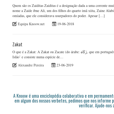
Quem são os Zaiditas Zaiditas é a designação dada a uma corrente muito
nome a Zaide ibne Ali, um dos filhos do quarto imã xiita, Zaine Alab
omíadas, que ele considerava usurpadores do poder. Apesar […]
Equipa Knoow.net
19-06-2018
Zakat
O que é a Zakat: A Zakat ou Zacate (do árabe: زَكَاة, que em português significa ‘aumentar’) é o terceiro dos ‘Cinco Pilares do
Islão’ e consiste numa espécie de…
Alexandre Pereira
23-06-2019
A Knoow é uma enciclopédia colaborativa e em permamente
em algum dos nossos verbetes, pedimos que nos informe p
verificar. Ajude-nos 