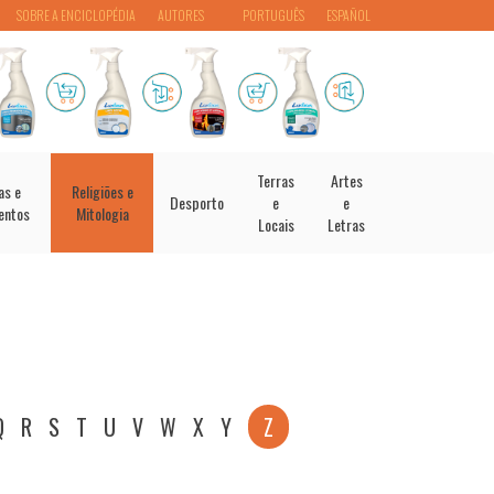
SOBRE A ENCICLOPÉDIA
AUTORES
PORTUGUÊS
ESPAÑOL
Terras
Artes
as e
Religiões e
Desporto
e
e
entos
Mitologia
Locais
Letras
Q
R
S
T
U
V
W
X
Y
Z