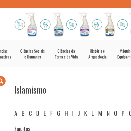
ncias
Ciências Sociais
Ciências da
História e
Máquin
máticas
e Humanas
Terra e da Vida
Arqueologia
Equipam
Islamismo
A
B
C
D
E
F
G
H
I
J
K
L
M
N
O
P
Zaiditas