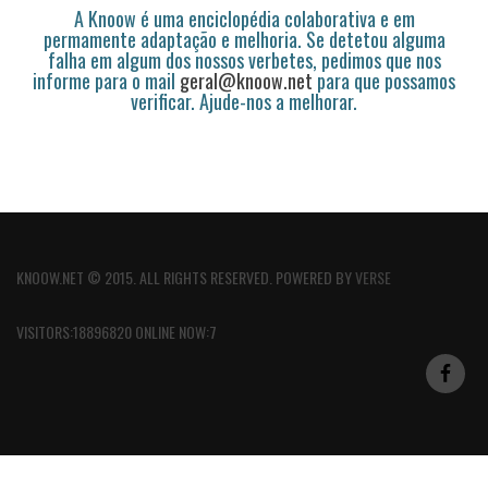
A Knoow é uma enciclopédia colaborativa e em
permamente adaptação e melhoria. Se detetou alguma
falha em algum dos nossos verbetes, pedimos que nos
informe para o mail
geral@knoow.net
para que possamos
verificar. Ajude-nos a melhorar.
KNOOW.NET © 2015. ALL RIGHTS RESERVED. POWERED BY
VERSE
VISITORS:18896820 ONLINE NOW:7