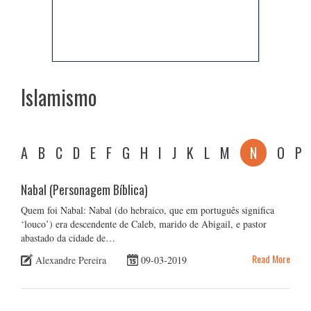
Islamismo
A
B
C
D
E
F
G
H
I
J
K
L
M
N
O
P
Nabal (Personagem Bíblica)
Quem foi Nabal: Nabal (do hebraico, que em português significa
‘louco’) era descendente de Caleb, marido de Abigail, e pastor
abastado da cidade de…
Read More
Alexandre Pereira
09-03-2019