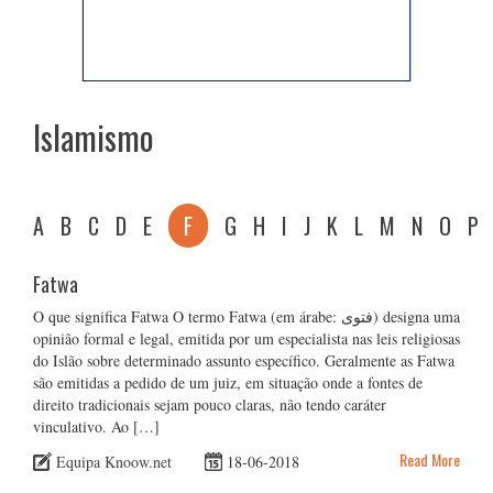
Islamismo
A
B
C
D
E
F
G
H
I
J
K
L
M
N
O
P
Fatwa
O que significa Fatwa O termo Fatwa (em árabe: فتوى) designa uma
opinião formal e legal, emitida por um especialista nas leis religiosas
do Islão sobre determinado assunto específico. Geralmente as Fatwa
são emitidas a pedido de um juiz, em situação onde a fontes de
direito tradicionais sejam pouco claras, não tendo caráter
vinculativo. Ao […]
Read More
Equipa Knoow.net
18-06-2018