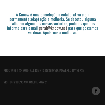
A Knoow é uma enciclopédia colaborativa e em
permamente adaptação e melhoria. Se detetou alguma
falha em algum dos nossos verbetes, pedimos que nos
informe para o mail
geral@knoow.net
para que possamos
verificar. Ajude-nos a melhorar.
KNOOW.NET © 2015. ALL RIGHTS RESERVED. POWERED BY
VERSE
VISITORS:18895734 ONLINE NOW:2