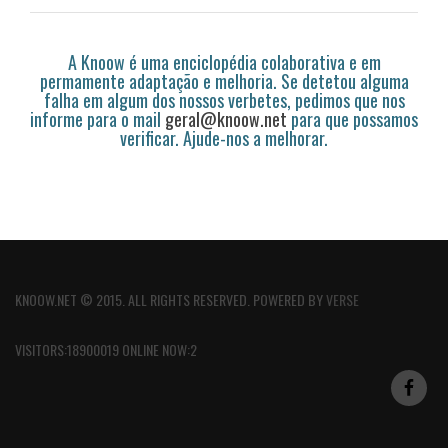
A Knoow é uma enciclopédia colaborativa e em
permamente adaptação e melhoria. Se detetou alguma
falha em algum dos nossos verbetes, pedimos que nos
informe para o mail
geral@knoow.net
para que possamos
verificar. Ajude-nos a melhorar.
KNOOW.NET © 2015. ALL RIGHTS RESERVED. POWERED BY
VERSE
VISITORS:18900019 ONLINE NOW:2