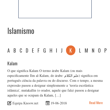
Islamismo
A
B
C
D
E
F
G
H
I
J
K
L
M
N
O
P
Kalam
O que significa Kalam O termo árabe Kalam (ou mais
especificamente Ilm al-Kalam, do árabe: علم الكلام) significa em
português ciência da palavra ou do discurso. Com o tempo, a mesma
expressão passou a designar simplesmente a ‘teoria escolástica
islâmica’, mutakallin (o orador, aquele que fala) passou a designar
aqueles que se ocupam da Kalam, […]
Read More
Equipa Knoow.net
19-06-2018