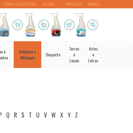
SOBRE A ENCICLOPÉDIA
AUTORES
PORTUGUÊS
ESPAÑOL
Terras
Artes
as e
Religiões e
Desporto
e
e
entos
Mitologia
Locais
Letras
P
Q
R
S
T
U
V
W
X
Y
Z