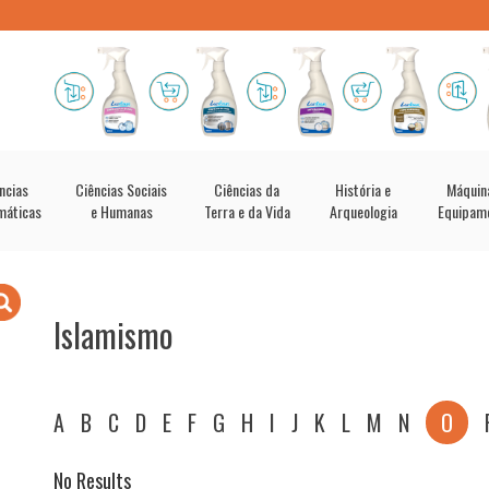
ncias
Ciências Sociais
Ciências da
História e
Máquin
máticas
e Humanas
Terra e da Vida
Arqueologia
Equipam
Islamismo
A
B
C
D
E
F
G
H
I
J
K
L
M
N
O
No Results