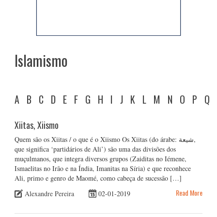
Islamismo
A
B
C
D
E
F
G
H
I
J
K
L
M
N
O
P
Q
Xiitas, Xiismo
Quem são os Xiitas / o que é o Xiismo Os Xiitas (do árabe: شيعة,
que significa ‘partidários de Ali’) são uma das divisões dos
muçulmanos, que integra diversos grupos (Zaiditas no Iémene,
Ismaelitas no Irão e na Índia, Imanitas na Síria) e que reconhece
Ali, primo e genro de Maomé, como cabeça de sucessão […]
Read More
Alexandre Pereira
02-01-2019