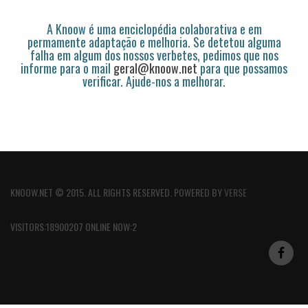
A Knoow é uma enciclopédia colaborativa e em
permamente adaptação e melhoria. Se detetou alguma
falha em algum dos nossos verbetes, pedimos que nos
informe para o mail
geral@knoow.net
para que possamos
verificar. Ajude-nos a melhorar.
KNOOW.NET © 2015. ALL RIGHTS RESERVED. POWERED BY
VERSE
VISITORS:18900207 ONLINE NOW:2