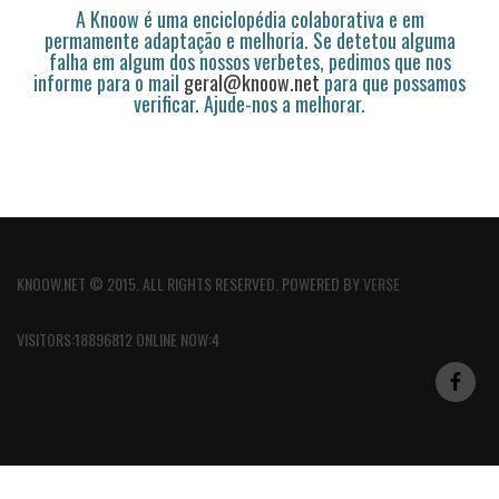
A Knoow é uma enciclopédia colaborativa e em
permamente adaptação e melhoria. Se detetou alguma
falha em algum dos nossos verbetes, pedimos que nos
informe para o mail
geral@knoow.net
para que possamos
verificar. Ajude-nos a melhorar.
KNOOW.NET © 2015. ALL RIGHTS RESERVED. POWERED BY
VERSE
VISITORS:18896812 ONLINE NOW:4