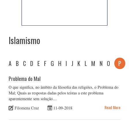
Islamismo
A
B
C
D
E
F
G
H
I
J
K
L
M
N
O
P
Problema do Mal
O que significa, no âmbito da filosofia das religiões, o Problema do
Mal; Quais as respostas dadas pelos teístas a este problema
aparentemente sem solução…
Read More
Filomena Cruz
11-09-2018