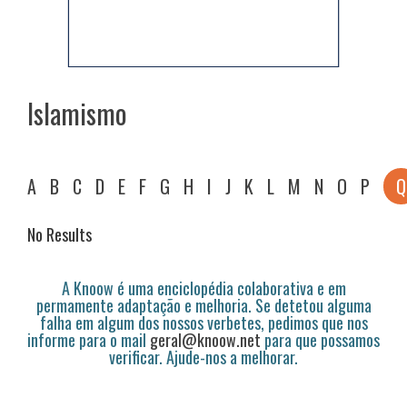
Islamismo
A
B
C
D
E
F
G
H
I
J
K
L
M
N
O
P
Q
No Results
A Knoow é uma enciclopédia colaborativa e em
permamente adaptação e melhoria. Se detetou alguma
falha em algum dos nossos verbetes, pedimos que nos
informe para o mail
geral@knoow.net
para que possamos
verificar. Ajude-nos a melhorar.