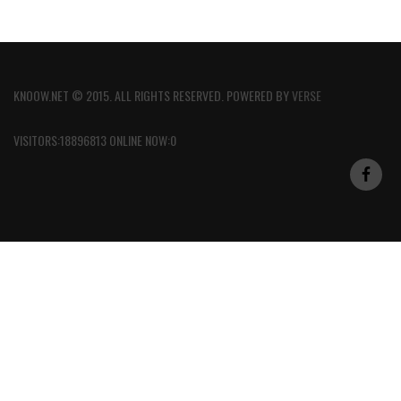
KNOOW.NET © 2015. ALL RIGHTS RESERVED. POWERED BY
VERSE
VISITORS:18896813 ONLINE NOW:0