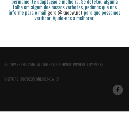
permamente adaptação e melhoria. Se detetou alguma
falha em algum dos nossos verbetes, pedimos que nos
informe para o mail
geral@knoow.net
para que possamos
verificar. Ajude-nos a melhorar.
KNOOW.NET © 2015. ALL RIGHTS RESERVED. POWERED BY
VERSE
VISITORS:18878235 ONLINE NOW:15