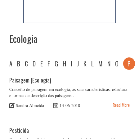
Ecologia
A
B
C
D
E
F
G
H
I
J
K
L
M
N
O
P
Paisagem (Ecologia)
Conceito de paisagem em ecologia, as suas características, estrutura
e formas de descrição das paisagens…
Read More
Sandra Almeida
13-06-2018
Pesticida