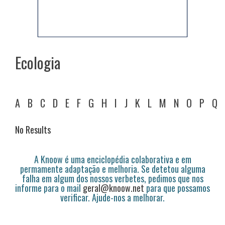
Ecologia
A
B
C
D
E
F
G
H
I
J
K
L
M
N
O
P
Q
No Results
A Knoow é uma enciclopédia colaborativa e em
permamente adaptação e melhoria. Se detetou alguma
falha em algum dos nossos verbetes, pedimos que nos
informe para o mail
geral@knoow.net
para que possamos
verificar. Ajude-nos a melhorar.