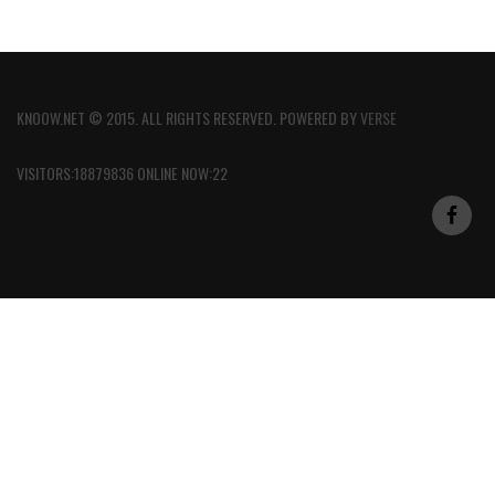
KNOOW.NET © 2015. ALL RIGHTS RESERVED. POWERED BY
VERSE
VISITORS:18879836 ONLINE NOW:22