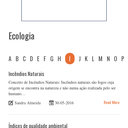
Ecologia
A
B
C
D
E
F
G
H
I
J
K
L
M
N
O
P
Incêndios Naturais
Conceito de Incêndios Naturais: Incêndios naturais são fogos cuja
origem se encontra na natureza e não numa ação realizada pelo ser
humano…
Read More
Sandra Almeida
30-05-2016
Índices de qualidade ambiental