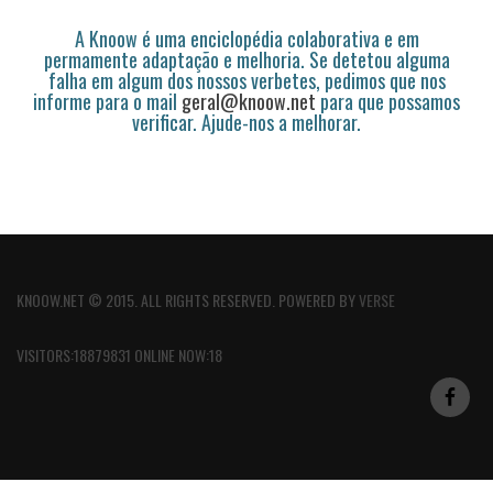
A Knoow é uma enciclopédia colaborativa e em
permamente adaptação e melhoria. Se detetou alguma
falha em algum dos nossos verbetes, pedimos que nos
informe para o mail
geral@knoow.net
para que possamos
verificar. Ajude-nos a melhorar.
KNOOW.NET © 2015. ALL RIGHTS RESERVED. POWERED BY
VERSE
VISITORS:18879831 ONLINE NOW:18