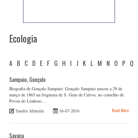
Ecologia
A
B
C
D
E
F
G
H
I
J
K
L
M
N
O
P
Q
Sampaio, Gonçalo
Biografia de Gonçalo Sampaio: Gonçalo Sampaio nasceu a 29 de
março de 1865 na freguesia de S. Gens de Calvos, no conselho de
Povoa do Lenhoso…
Read More
Sandra Almeida
16-07-2016
Savana