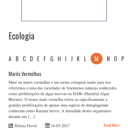
Ecologia
A
B
C
D
E
F
G
H
I
J
K
L
M
N
O
P
Marés Vermelhas
Maré ou marés vermelhas é um termo coloquial usado para nos
referirmos a uma das variedades de fenómenos naturais conhecidos
como proliferações de algas nocivas ou HABs (Harmful Algae
Blooms). O termo maré vermelha refere-se específicamente a
grandes proliferações de apenas uma espécie de dinoglagelado
conhecida como Karenia brevis. A densidade destes organismos
durante um […]
Read More
Helena David
16-03-2017