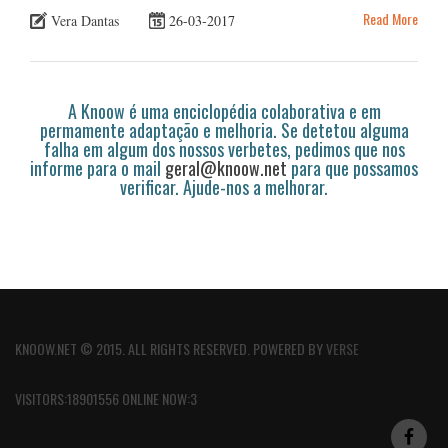
Read More
Vera Dantas
26-03-2017
A Knoow é uma enciclopédia colaborativa e em
permamente adaptação e melhoria. Se detetou alguma
falha em algum dos nossos verbetes, pedimos que nos
informe para o mail
geral@knoow.net
para que possamos
verificar. Ajude-nos a melhorar.
KNOOW.NET © 2015. ALL RIGHTS RESERVED. POWERED BY
VERSE
VISITORS:18901556 ONLINE NOW:3