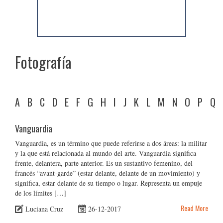
Fotografía
A
B
C
D
E
F
G
H
I
J
K
L
M
N
O
P
Q
Vanguardia
Vanguardia, es un término que puede referirse a dos áreas: la militar
y la que está relacionada al mundo del arte. Vanguardia significa
frente, delantera, parte anterior. Es un sustantivo femenino, del
francés “avant-garde” (estar delante, delante de un movimiento) y
significa, estar delante de su tiempo o lugar. Representa un empuje
de los límites […]
Read More
Luciana Cruz
26-12-2017