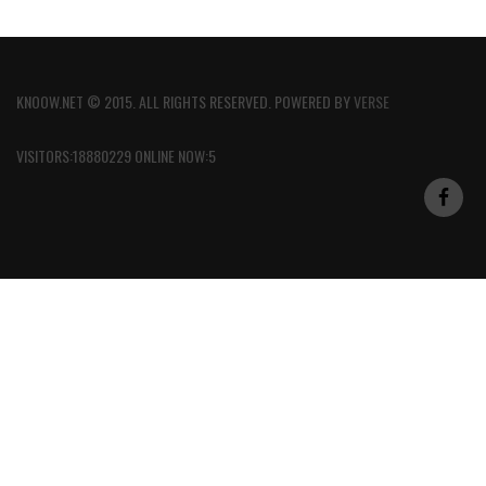
KNOOW.NET © 2015. ALL RIGHTS RESERVED. POWERED BY
VERSE
VISITORS:18880229 ONLINE NOW:5