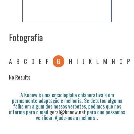
Fotografía
A
B
C
D
E
F
G
H
I
J
K
L
M
N
O
P
No Results
A Knoow é uma enciclopédia colaborativa e em
permamente adaptação e melhoria. Se detetou alguma
falha em algum dos nossos verbetes, pedimos que nos
informe para o mail
geral@knoow.net
para que possamos
verificar. Ajude-nos a melhorar.