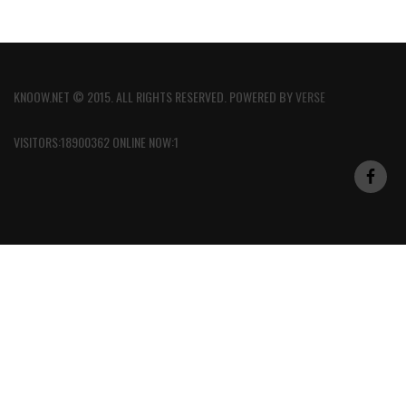
KNOOW.NET © 2015. ALL RIGHTS RESERVED. POWERED BY
VERSE
VISITORS:18900362 ONLINE NOW:1