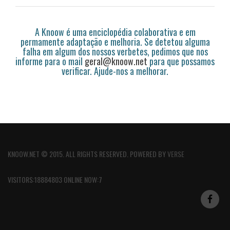
A Knoow é uma enciclopédia colaborativa e em
permamente adaptação e melhoria. Se detetou alguma
falha em algum dos nossos verbetes, pedimos que nos
informe para o mail
geral@knoow.net
para que possamos
verificar. Ajude-nos a melhorar.
KNOOW.NET © 2015. ALL RIGHTS RESERVED. POWERED BY
VERSE
VISITORS:18884803 ONLINE NOW:7