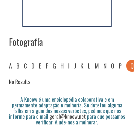
Fotografía
A
B
C
D
E
F
G
H
I
J
K
L
M
N
O
P
Q
No Results
A Knoow é uma enciclopédia colaborativa e em
permamente adaptação e melhoria. Se detetou alguma
falha em algum dos nossos verbetes, pedimos que nos
informe para o mail
geral@knoow.net
para que possamos
verificar. Ajude-nos a melhorar.