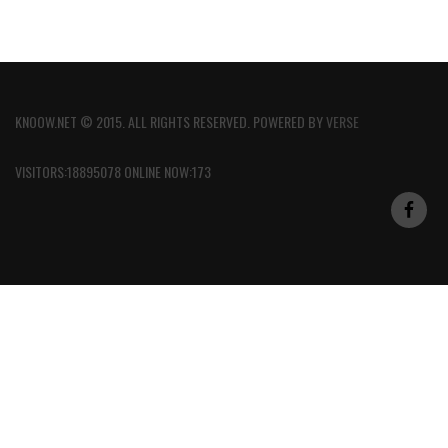
KNOOW.NET © 2015. ALL RIGHTS RESERVED. POWERED BY
VERSE
VISITORS:18895078 ONLINE NOW:173