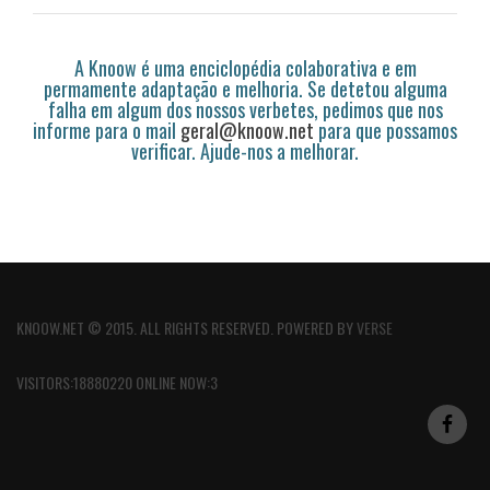
A Knoow é uma enciclopédia colaborativa e em
permamente adaptação e melhoria. Se detetou alguma
falha em algum dos nossos verbetes, pedimos que nos
informe para o mail
geral@knoow.net
para que possamos
verificar. Ajude-nos a melhorar.
KNOOW.NET © 2015. ALL RIGHTS RESERVED. POWERED BY
VERSE
VISITORS:18880220 ONLINE NOW:3