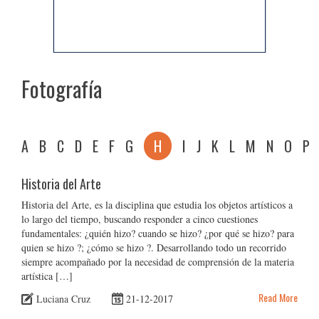
Fotografía
A
B
C
D
E
F
G
H
I
J
K
L
M
N
O
P
Historia del Arte
Historia del Arte, es la disciplina que estudia los objetos artísticos a
lo largo del tiempo, buscando responder a cinco cuestiones
fundamentales: ¿quién hizo? cuando se hizo? ¿por qué se hizo? para
quien se hizo ?; ¿cómo se hizo ?. Desarrollando todo un recorrido
siempre acompañado por la necesidad de comprensión de la materia
artística […]
Read More
Luciana Cruz
21-12-2017