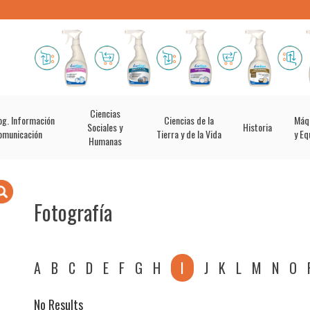
Ciencias
og. Información
Ciencias de la
Máq
Sociales y
Historia
omunicación
Tierra y de la Vida
y Eq
Humanas
Fotografía
A
B
C
D
E
F
G
H
I
J
K
L
M
N
O
No Results