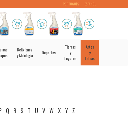
PORTUGUÊS
ESPAÑOL
Tierras
Artes
uinas
Religiones
Deportes
y
y
uipos
y Mitología
Lugares
Letras
P
Q
R
S
T
U
V
W
X
Y
Z