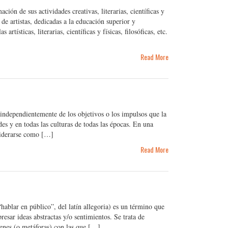
ción de sus actividades creativas, literarias, científicas y
de artistas, dedicadas a la educación superior y
rtísticas, literarias, científicas y físicas, filosóficas, etc.
Read More
, independientemente de los objetivos o los impulsos que la
s y en todas las culturas de todas las épocas. En una
nsiderarse como […]
Read More
ablar en público”, del latín allegoria) es un término que
presar ideas abstractas y/o sentimientos. Se trata de
enes (o metáforas),con las que […]