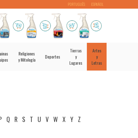
PORTUGUÊS
ESPAÑOL
Tierras
Artes
uinas
Religiones
Deportes
y
y
uipos
y Mitología
Lugares
Letras
P
Q
R
S
T
U
V
W
X
Y
Z