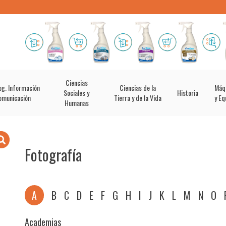
Ciencias
og. Información
Ciencias de la
Máq
Sociales y
Historia
omunicación
Tierra y de la Vida
y Eq
Humanas
Fotografía
A
B
C
D
E
F
G
H
I
J
K
L
M
N
O
Academias