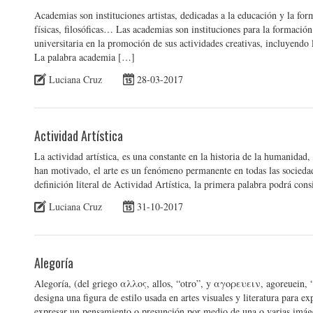
Academias son instituciones artistas, dedicadas a la educación y la forma
físicas, filosóficas… Las academias son instituciones para la formación 
universitaria en la promoción de sus actividades creativas, incluyendo las a
La palabra academia […]
Luciana Cruz
28-03-2017
Actividad Artística
La actividad artística, es una constante en la historia de la humanidad
han motivado, el arte es un fenómeno permanente en todas las sociedade
definición literal de Actividad Artística, la primera palabra podrá co
Luciana Cruz
31-10-2017
Alegoría
Alegoría, (del griego αλλος, allos, “otro”, y αγορευειν, agoreuein, “h
designa una figura de estilo usada en artes visuales y literatura para ex
expresar un pensamiento o presunción por medio de una o varias imág