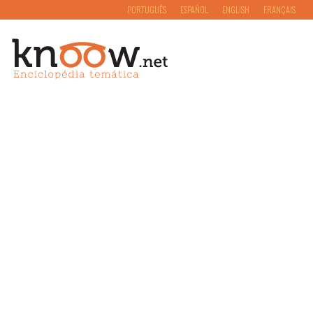
PORTUGUÊS
ESPAÑOL
ENGLISH
FRANÇAIS