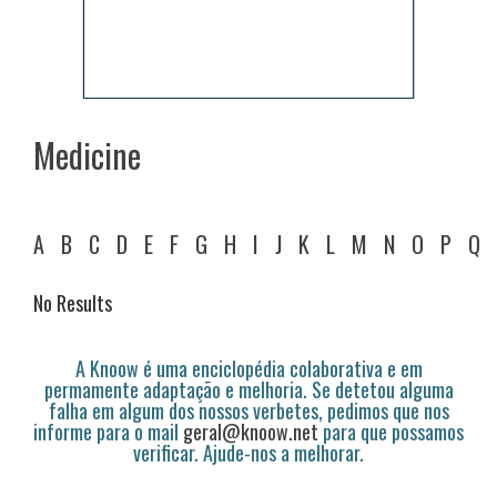
Medicine
A
B
C
D
E
F
G
H
I
J
K
L
M
N
O
P
Q
No Results
A Knoow é uma enciclopédia colaborativa e em
permamente adaptação e melhoria. Se detetou alguma
falha em algum dos nossos verbetes, pedimos que nos
informe para o mail
geral@knoow.net
para que possamos
verificar. Ajude-nos a melhorar.