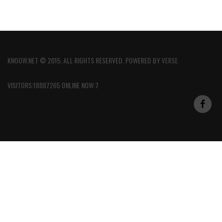
KNOOW.NET © 2015. ALL RIGHTS RESERVED. POWERED BY
VERSE
VISITORS:18887265 ONLINE NOW:7