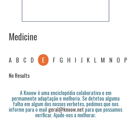
Medicine
A
B
C
D
E
F
G
H
I
J
K
L
M
N
O
P
No Results
A Knoow é uma enciclopédia colaborativa e em
permamente adaptação e melhoria. Se detetou alguma
falha em algum dos nossos verbetes, pedimos que nos
informe para o mail
geral@knoow.net
para que possamos
verificar. Ajude-nos a melhorar.