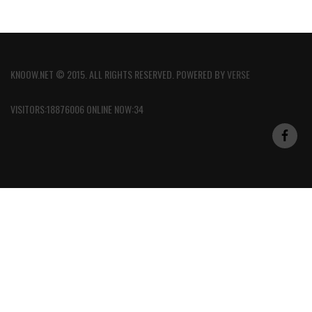
KNOOW.NET © 2015. ALL RIGHTS RESERVED. POWERED BY
VERSE
VISITORS:18876006 ONLINE NOW:34