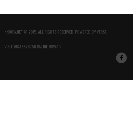
KNOOW.NET © 2015. ALL RIGHTS RESERVED. POWERED BY
VERSE
VISITORS:18876756 ONLINE NOW:10