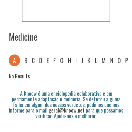
Medicine
A
B
C
D
E
F
G
H
I
J
K
L
M
N
O
P
No Results
A Knoow é uma enciclopédia colaborativa e em
permamente adaptação e melhoria. Se detetou alguma
falha em algum dos nossos verbetes, pedimos que nos
informe para o mail
geral@knoow.net
para que possamos
verificar. Ajude-nos a melhorar.